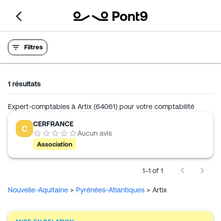
Filtres
1
résultats
Expert-comptables à Artix (64061) pour votre comptabilité
CERFRANCE
C
Aucun avis
Association
1–1 of 1
Nouvelle-Aquitaine
>
Pyrénées-Atlantiques
>
Artix