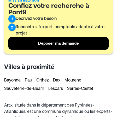
MISE EN RELATION
Confiez votre recherche à
Pont9
Décrivez votre besoin
1
Rencontrez l’expert-comptable adapté à votre
2
projet
Déposer ma demande
Villes à proximité
Bayonne
Pau
Orthez
Dax
Mourenx
Sauveterre-de-Béarn
Lescars
Serres-Castet
Artix, située dans le département des Pyrénées-
Atlantiques, est une commune dynamique où les experts-