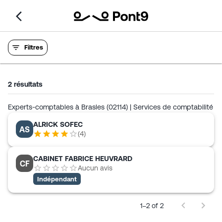
Filtres
2
résultats
Experts-comptables à Brasles (02114) | Services de comptabilité
ALRICK SOFEC
AS
(
4
)
CABINET FABRICE HEUVRARD
CF
Aucun avis
Indépendant
1–2 of 2