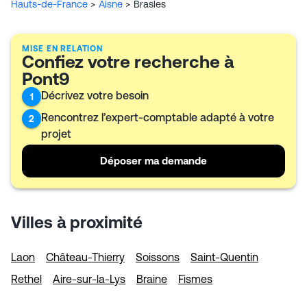
Hauts-de-France
>
Aisne
>
Brasles
MISE EN RELATION
Confiez votre recherche à
Pont9
Décrivez votre besoin
1
Rencontrez l’expert-comptable adapté à votre
2
projet
Déposer ma demande
Villes à proximité
Laon
Château-Thierry
Soissons
Saint-Quentin
Rethel
Aire-sur-la-Lys
Braine
Fismes