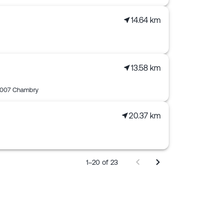
14.64 km
13.58 km
007 Chambry
20.37 km
1–20 of 23