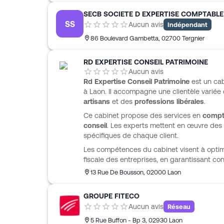
SECB SOCIETE D EXPERTISE COMPTABLE 
SS
Aucun avis
Indépendant
86 Boulevard Gambetta
,
02700
Tergnier
RD EXPERTISE CONSEIL PATRIMOINE
Aucun avis
Rd Expertise Conseil Patrimoine
est un cab
à Laon. Il accompagne une clientèle varié
artisans
et des
professions libérales
.
Ce cabinet propose des services en
compta
conseil
. Les experts mettent en œuvre des
spécifiques de chaque client.
Les compétences du cabinet visent à optimi
fiscale des entreprises, en garantissant co
13 Rue De Bousson
,
02000
Laon
GROUPE FITECO
Aucun avis
Réseau
5 Rue Buffon - Bp 3
,
02930
Laon