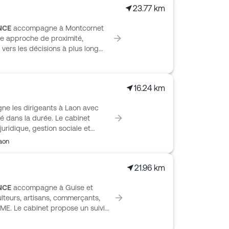
23.77 km
NCE
accompagne à Montcornet
ne approche de proximité,
vers les décisions à plus long
comptable, gestion économique et
il ponctuel. Son équipe réunit
juristes, fiscalistes et
16.24 km
 s’adresse aux agriculteurs,
ions libérales, associations, PME
e les dirigeants à Laon avec
ques dédiés pour simplifier la
é dans la durée. Le cabinet
juridique, gestion sociale et
adaptées aux besoins de
aon
ropose aussi un accompagnement
aie, la cession ou transmission,
21.96 km
ABINET LECLÈRE & ASSOCIÉS
ups, professions libérales, TPE,
NCE
accompagne à Guise et
t personnalisé, porté par une
culteurs, artisans, commerçants,
ape.
PME. Le cabinet propose un suivi
ière, fiscalité, social et paie,
e réunissant comptables, experts-