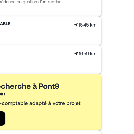
périence en gestion d’entreprise
our des besoins du quotidien
é. Comptabilité, fiscalité,
es missions. Fidecan intervient de
ABLE
16.45 km
ssi avec des avocats, notaires,
pour proposer un
 de chaque client.
16.59 km
recherche à Pont9
oin
t-comptable adapté à votre projet