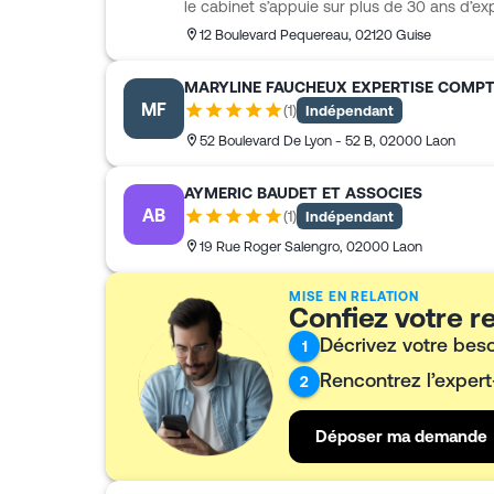
le cabinet s’appuie sur plus de 30 ans d’ex
et réunit une équipe de professionnels aut
12 Boulevard Pequereau
,
02120
Guise
comme des étapes clés de la vie d’une sociét
social, juridique et conseil font partie de s
MARYLINE FAUCHEUX EXPERTISE COMPT
la création à la transmission et travaille au
MF
(
1
)
Indépendant
assureurs et gestionnaires de patrimoine 
accompagnement cohérent selon les enjeux
52 Boulevard De Lyon - 52 B
,
02000
Laon
AYMERIC BAUDET ET ASSOCIES
AB
(
1
)
Indépendant
19 Rue Roger Salengro
,
02000
Laon
MISE EN RELATION
Confiez votre 
Décrivez votre bes
1
Rencontrez l’exper
2
Déposer ma demande