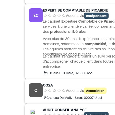
EXPERTISE COMPTABLE DE PICARDIE
EC
Aucun avis
Indépendant
Le cabinet
Expertise Comptable de Picard
services à une clientèle variée, comprenan
des
professions libérales
.
Avec plus de 30 ans d'expérience, le cabine
domaines, notamment la
comptabilité
, la
fi
Les équipes mettent en œuvre des solutio
spécifiques de chaque client.
Le cabinet s'engage à fournir un suivi person
d'accompagner chaque client dans toutes l
entreprise.
15 B Rue Du Cloitre
,
02000
Laon
CG2A
C
Aucun avis
Association
Chateau De Mailly - Urcel
,
02007
Urcel
AUDIT CONSEIL ANALYSE