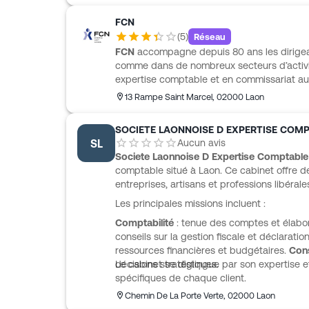
comptables, juristes, fiscalistes et consei
FCN
obligations courantes, l’analyse des résulta
(
5
)
Réseau
et les projets d’entreprise, de la création à 
FCN
accompagne depuis 80 ans les dirigean
numériques comme Cl@sseur collaboratif,
comme dans de nombreux secteurs d’activit
Compta viennent aussi simplifier le suivi c
expertise comptable et en commissariat a
légales, de révision comptable et de prise 
13 Rampe Saint Marcel
,
02000
Laon
tâches administratives, comptables et fina
accompagnement plus souple pour les entre
SOCIETE LAONNOISE D EXPERTISE COM
main, avec l’appui d’experts dédiés et des o
SL
Aucun avis
domaines d’intervention, une offre FCN VI
Societe Laonnoise D Expertise Comptable
aux viticulteurs champenois.
comptable situé à Laon. Ce cabinet offre de
entreprises, artisans et professions libérale
Les principales missions incluent :
Comptabilité
: tenue des comptes et élabor
conseils sur la gestion fiscale et déclaratio
ressources financières et budgétaires.
Cons
décisions stratégiques.
Le cabinet se distingue par son expertise 
spécifiques de chaque client.
Chemin De La Porte Verte
,
02000
Laon