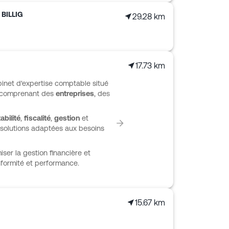
BILLIG
29.28 km
17.73 km
inet d'expertise comptable situé
e comprenant des
entreprises
, des
bilité
,
fiscalité
,
gestion
et
 solutions adaptées aux besoins
ser la gestion financière et
nformité et performance.
15.67 km