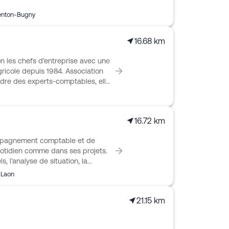
enton-Bugny
16.68 km
les chefs d’entreprise avec une
ricole depuis 1984. Association
Ordre des experts-comptables, elle
ocial et paie, avec un
cun. Le cabinet travaille
urs, centres équestres, CUMA,
16.72 km
épendants et jeunes
compréhension des chiffres, la
pagnement comptable et de
velopper, transmettre ou faire
quotidien comme dans ses projets.
, l’analyse de situation, la
s juridiques annuelles et le
Laon
ssi des profils variés, de
ssions libérales, agriculteurs,
21.15 km
rganisation s’appuie également sur
accès partagé aux documents,
ation de certaines tâches.