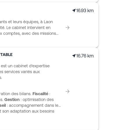
llers. L’accompagnement couvre les
16.93 km
ts, le pilotage de la performance
la transmission. Des outils
ts et leurs équipes, à Laon
 Scan by Cerfrance et Web
é. Le cabinet intervient en
omptable.
ux comptes, avec des missions
en charge de tout ou partie des
ncières. FCN propose aussi un
prises qui souhaitent garder la
PTABLE
16.76 km
utils collaboratifs. Parmi ses
NEA est spécifiquement dédiée
est un cabinet d'expertise
s services variés aux
s.
ation des bilans.
Fiscalité
:
ns.
Gestion
: optimisation des
eil
: accompagnement dans les
et son adaptation aux besoins