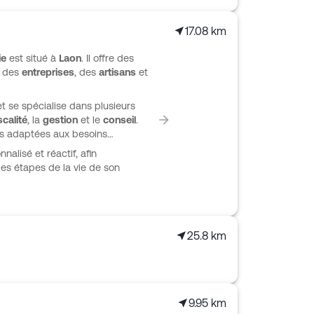
17.08 km
ie
est situé à
Laon
. Il offre des
t des
entreprises
, des
artisans
et
t se spécialise dans plusieurs
scalité
, la
gestion
et le
conseil
.
ns adaptées aux besoins
nalisé et réactif, afin
es étapes de la vie de son
25.8 km
9.95 km