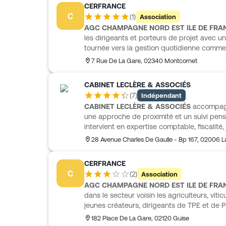
CERFRANCE
C
(
1
)
Association
AGC CHAMPAGNE NORD EST ILE DE FRA
les dirigeants et porteurs de projet avec u
tournée vers la gestion quotidienne comme 
terme. Le cabinet intervient en expertise 
7 Rue De La Gare
,
02340
Montcornet
financière, social et paie, ainsi qu’en conse
notamment comptables, experts-comptables, 
CABINET LECLÈRE & ASSOCIÉS
conseillers d’entreprise. L’accompagnement
(
7
)
Indépendant
viticulteurs, artisans, commerçants, profess
CABINET LECLÈRE & ASSOCIÉS
accompagn
et jeunes créateurs, avec des outils numéri
une approche de proximité et un suivi pens
comptabilité et le suivi des obligations.
intervient en expertise comptable, fiscalité, 
ressources humaines, avec des solutions 
28 Avenue Charles De Gaulle - Bp 167
,
02006
L
l’entreprise et au métier de chacun. Il p
sur la création ou reprise d’entreprise, la p
CERFRANCE
ainsi que l’investissement immobilier. C
C
(
2
)
Association
s’adresse notamment aux commerçants, start
AGC CHAMPAGNE NORD EST ILE DE FRA
PME et associations, avec un suivi global e
dans le secteur voisin les agriculteurs, viti
équipe structurée et présente à chaque ét
jeunes créateurs, dirigeants de TPE et de 
en comptabilité, gestion économique et financ
182 Place De La Gare
,
02120
Guise
avec l’appui d’une équipe pluridisciplinair