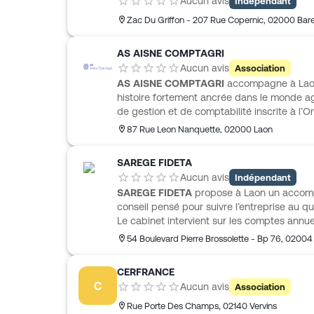
Aucun avis
Indépendant
Zac Du Griffon - 207 Rue Copernic
,
02000
Bar
AS AISNE COMPTAGRI
Aucun avis
Association
AS AISNE COMPTAGRI
accompagne à Laon 
histoire fortement ancrée dans le monde ag
de gestion et de comptabilité inscrite à l’
intervient en expertise comptable, fiscale, s
87 Rue Leon Nanquette
,
02000
Laon
accompagnement adapté aux besoins de cha
auprès des exploitants agricoles, viticulte
SAREGE FIDETA
mais aussi des commerçants, artisans, ind
Aucun avis
Indépendant
entrepreneurs. Son approche repose sur la 
SAREGE FIDETA
propose à Laon un accom
proximité et un conseil utile pour créer, dé
conseil pensé pour suivre l’entreprise au 
évoluer l’entreprise.
Le cabinet intervient sur les comptes annuels
fiscalité, la paie, le suivi social, les mission
54 Boulevard Pierre Brossolette - Bp 76
,
02004
commissariat aux comptes. Il accompagne au
l’entrepreneur individuel aux sociétés, profe
CERFRANCE
associations et créateurs d’entreprise. L’o
C
Aucun avis
Association
des outils de comptabilité en ligne, avec 
tableau de bord en temps réel et automatis
Rue Porte Des Champs
,
02140
Vervins