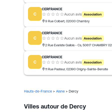
CERFRANCE
C
Aucun avis
Association
9 Rue Colbert
,
02000
Chambry
CERFRANCE
C
Aucun avis
Association
2 Rue Evariste Gallois - Cs
,
50617
CHAMBRY 02
CERFRANCE
C
Aucun avis
Association
11 Rue Pasteur
,
02390
Origny-Sainte-Benoite
Hauts-de-France
>
Aisne
>
Dercy
Villes autour de Dercy