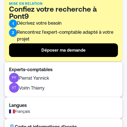
MISE EN RELATION
Confiez votre recherche à
Pont9
Décrivez votre besoin
1
Rencontrez l’expert-comptable adapté à votre
2
projet
Déposer ma demande
Experts-comptables
Pierrat Yannick
PY
Voirin Thierry
VT
Langues
Français
Carte et informations d'accès