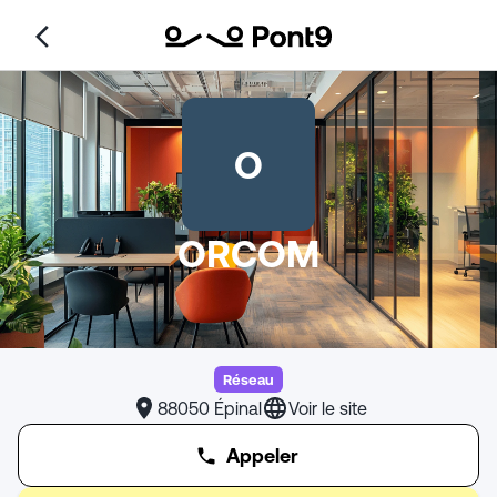
O
ORCOM
Réseau
88050 Épinal
Voir le site
Appeler