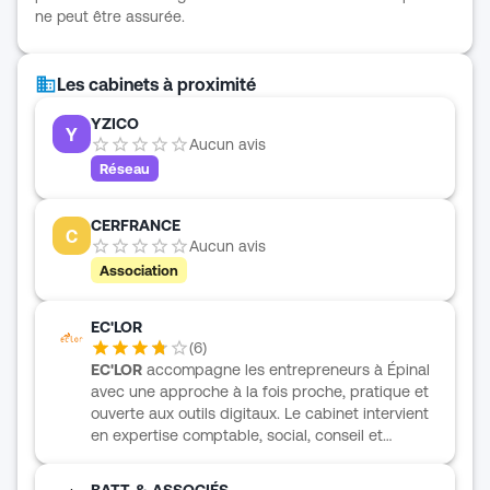
ne peut être assurée.
Les cabinets à proximité
YZICO
Y
Aucun avis
Réseau
CERFRANCE
C
Aucun avis
Association
EC'LOR
(
6
)
EC'LOR
accompagne les entrepreneurs à Épinal
avec une approche à la fois proche, pratique et
ouverte aux outils digitaux. Le cabinet intervient
en expertise comptable, social, conseil et
pilotage, avec la possibilité de prendre en
charge l’ensemble des démarches ou de laisser