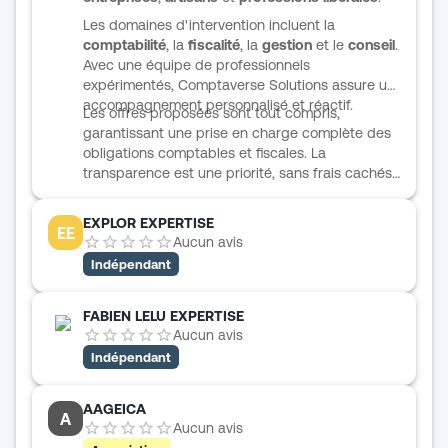
Épinal ou ailleurs, FIDUCIAL Expertise Rennes
apporte un accompagnement structuré, concret
Les domaines d'intervention incluent la
et adapté aux enjeux de gestion courants.
comptabilité
, la
fiscalité
, la
gestion
et le
conseil
.
Avec une équipe de professionnels
expérimentés, Comptaverse Solutions assure un
accompagnement personnalisé et réactif.
Les offres proposées sont tout compris,
garantissant une prise en charge complète des
obligations comptables et fiscales. La
transparence est une priorité, sans frais cachés
ni clauses obscures.
EXPLOR EXPERTISE
EE
Aucun avis
Indépendant
FABIEN LELU EXPERTISE
Aucun avis
Indépendant
AAGEICA
A
Aucun avis