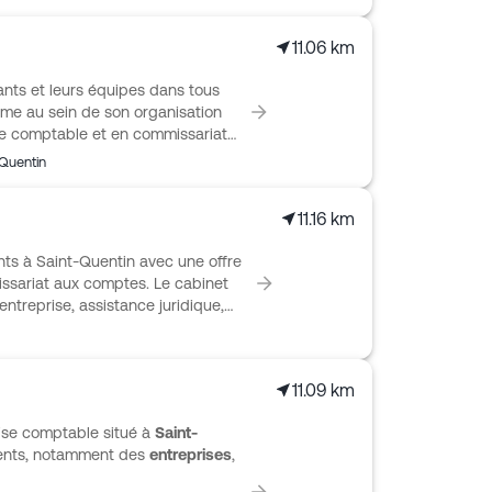
11.06 km
nts et leurs équipes dans tous
e au sein de son organisation
ise comptable et en commissariat
 révision comptable ainsi que la
Quentin
es administratives, comptables et
agnement modulable, pour les
11.16 km
er la main avec l’appui d’experts
tils collaboratifs digitaux et
ts à Saint-Quentin avec une offre
iculteurs champenois.
ssariat aux comptes. Le cabinet
d’entreprise, assistance juridique,
pital personnel. Son
start-up, TPE, PME, associations
 suivie par un interlocuteur dédié.
11.09 km
 expertises sectorielles en
et professions libérales, tout en
ise comptable situé à
Saint-
ce cloud sécurisé pour faciliter le
lients, notamment des
entreprises
,