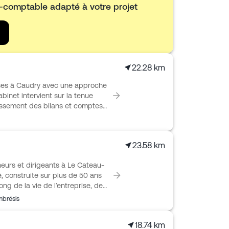
t-comptable adapté à votre projet
22.28 km
es à Caudry avec une approche
binet intervient sur la tenue
blissement des bilans et comptes
x de bord et indicateurs de
t en création, transmission et
issariat aux comptes. CCA
23.58 km
E et professions libérales,
 chaque activité et un suivi
urs et dirigeants à Le Cateau-
 construite sur plus de 50 ans
ong de la vie de l’entreprise, de
 des TPE et PME, mais aussi des
brésis
les. Comptabilité, déclarations
 et prévisionnels font partie des
18.74 km
t les dossiers au quotidien et