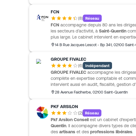
FCN
(
8
)
Réseau
FCN
accompagne depuis 80 ans les dirigea
les secteurs d’activité, à
Saint-Quentin
comm
plus large. Le cabinet intervient en expert
aux comptes, avec des missions légales, de
14 B Rue Jacques Lescot - Bp 341
,
02100
Saint-
prise en charge de tout ou partie des tâch
financières. FCN propose aussi un accomp
GROUPE FIVALEC
entreprises qui souhaitent déléguer ou gard
(
6
)
Indépendant
dédiés. Son offre comprend également des ou
GROUPE FIVALEC
accompagne les dirigean
une solution FCN VINEA pensée pour les vit
complète en expertise comptable et commi
intervient aussi en audit, fiscalité, gestion 
RH et social, ainsi qu’en optimisation du ca
28 Avenue Faidherbe
,
02100
Saint-Quentin
accompagnement s’adresse notamment aux 
et professions libérales, avec une approche
PKF ARSILON
GROUPE FIVALEC s’appuie également sur des
(
2
)
Réseau
restauration, bâtiment, commerce, industrie 
Pkf Arsilon Conseil
est un cabinet d'expert
intégrant des outils collaboratifs et un espa
Quentin
. Il accompagne divers types de c
suivi au quotidien.
des
artisans
et des
professions libérales
.