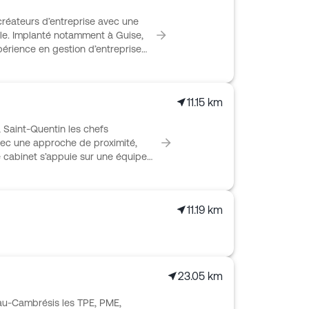
tratégiques comme dans les
réateurs d’entreprise avec une
le. Implanté notamment à Guise,
périence en gestion d’entreprise
our des besoins du quotidien
é. Comptabilité, fiscalité, social,
ons. Fidecan intervient de la
11.15 km
 avec des avocats, notaires,
pour proposer un
aint-Quentin les chefs
 de chaque client.
avec une approche de proximité,
e cabinet s’appuie sur une équipe
experts-comptables et 1 ingénieur.
té, droit des sociétés, droit social et
en agriculture, professions
11.19 km
’acquisition ou de cession et
NANCE suit aussi les projets de
ation du patrimoine personnel du
23.05 km
u-Cambrésis les TPE, PME,