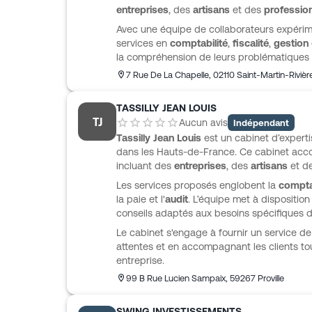
entreprises
, des
artisans
et des
profession
Avec une équipe de collaborateurs expéri
services en
comptabilité
,
fiscalité
,
gestion
la compréhension de leurs problématiques
l'accompagnement proposé. Le cabinet s'en
7 Rue De La Chapelle
,
02110
Saint-Martin-Rivièr
professionnelle adaptée aux besoins spécif
garantissant ainsi la réussite de leurs projet
TASSILLY JEAN LOUIS
TJ
Aucun avis
Indépendant
Tassilly Jean Louis
est un cabinet d’expert
dans les Hauts-de-France. Ce cabinet acco
incluant des
entreprises
, des
artisans
et d
Les services proposés englobent la
compta
la paie et l'
audit
. L’équipe met à disposition
conseils adaptés aux besoins spécifiques d
Le cabinet s'engage à fournir un service de 
attentes et en accompagnant les clients tou
entreprise.
99 B Rue Lucien Sampaix
,
59267
Proville
SWING INVESTISSEMENTS