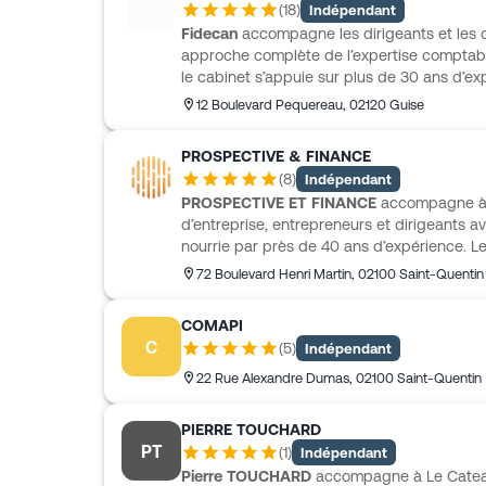
(
18
)
Indépendant
apporte un appui concret dans les choix s
Fidecan
accompagne les dirigeants et les c
étapes plus sensibles du développement.
approche complète de l’expertise comptab
le cabinet s’appuie sur plus de 30 ans d’ex
et réunit une équipe de professionnels aut
12 Boulevard Pequereau
,
02120
Guise
comme des étapes clés de la vie d’une sociét
juridique et conseil font partie de ses missi
PROSPECTIVE & FINANCE
création à la transmission et travaille aussi
(
8
)
Indépendant
assureurs et gestionnaires de patrimoine 
PROSPECTIVE ET FINANCE
accompagne à S
accompagnement cohérent selon les enjeux
d’entreprise, entrepreneurs et dirigeants 
nourrie par près de 40 ans d’expérience. L
de 48 collaborateurs et 6 associés, dont 5 
72 Boulevard Henri Martin
,
02100
Saint-Quentin
Il intervient en comptabilité, gestion, fiscali
droit rural, avec des expertises reconnues 
COMAPI
libérales, investissement immobilier, audit d
C
(
5
)
Indépendant
évaluation d’entreprise. PROSPECTIVE ET FI
création, reprise, transmission et l’organis
22 Rue Alexandre Dumas
,
02100
Saint-Quentin
dirigeant.
PIERRE TOUCHARD
PT
(
1
)
Indépendant
Pierre TOUCHARD
accompagne à Le Catea