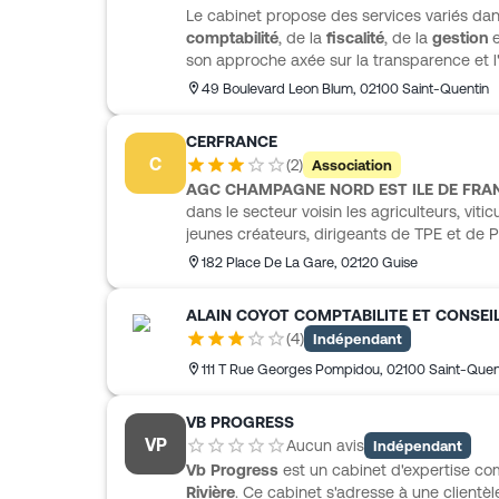
Le cabinet propose des services variés dan
comptabilité
, de la
fiscalité
, de la
gestion
e
son approche axée sur la transparence et
collectivités municipales. Des indicateurs
49 Boulevard Leon Blum
,
02100
Saint-Quentin
fournis pour évaluer la contribution des colle
transformant ainsi la RSE en un levier de 
CERFRANCE
C
(
2
)
Association
AGC CHAMPAGNE NORD EST ILE DE FRA
dans le secteur voisin les agriculteurs, viti
jeunes créateurs, dirigeants de TPE et de 
en comptabilité, gestion économique et financ
182 Place De La Gare
,
02120
Guise
avec l’appui d’une équipe pluridisciplinair
comptables, juristes, fiscalistes et consei
ALAIN COYOT COMPTABILITE ET CONSEI
obligations courantes, l’analyse des résulta
(
4
)
Indépendant
et les projets d’entreprise, de la création à 
numériques comme Cl@sseur collaboratif,
111 T Rue Georges Pompidou
,
02100
Saint-Quen
Compta viennent aussi simplifier le suivi c
VB PROGRESS
VP
Aucun avis
Indépendant
Vb Progress
est un cabinet d'expertise co
Rivière
. Ce cabinet s'adresse à une clientè