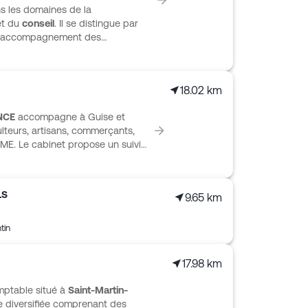
s les domaines de la
t du
conseil
. Il se distingue par
 l'accompagnement des
 économiques et sociétaux sont
ctivités au territoire,
développement.
18.02 km
NCE
accompagne à Guise et
culteurs, artisans, commerçants,
PME. Le cabinet propose un suivi
ière, fiscalité, social et paie,
e réunissant comptables, experts-
llers. L’accompagnement couvre les
LS
9.65 km
ts, le pilotage de la performance
la transmission. Des outils
 Scan by Cerfrance et Web
tin
omptable.
17.98 km
mptable situé à
Saint-Martin-
le diversifiée comprenant des