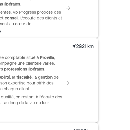
s libérales
.
mentés, Vb Progress propose des
et
conseil
. L'écoute des clients et
 sont au cœur de
gage à fournir une assistance
e
iques de chaque client,
s.
29.21 km
ise comptable situé à
Proville
,
mpagne une clientèle variée,
es
professions libérales
.
bilité
, la
fiscalité
, la
gestion
de
 son expertise pour offrir des
e chaque client.
qualité, en restant à l'écoute des
t au long de la vie de leur