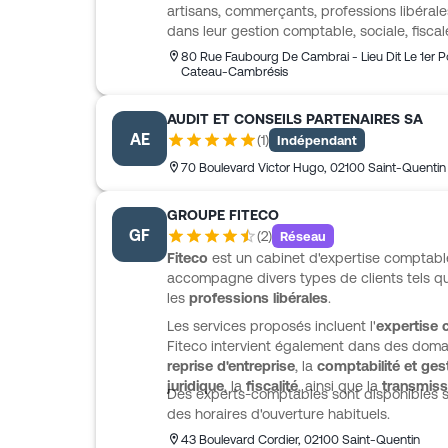
artisans, commerçants, professions libérales
dans leur gestion comptable, sociale, fiscale
expérience de près de 10 ans, le cabinet pr
80 Rue Faubourg De Cambrai - Lieu Dit Le 1er P
centré sur l’écoute, la rigueur et la compr
Cateau-Cambrésis
chaque activité. Il intervient aussi bien sur 
comptable que sur les comptes annuels, la p
AUDIT ET CONSEILS PARTENAIRES SA
et fiscales, ainsi que l’aide à la création d’
AE
(
1
)
Indépendant
est également mise en avant, avec un acc
70 Boulevard Victor Hugo
,
02100
Saint-Quentin
électronique obligatoire.
GROUPE FITECO
GF
(
2
)
Réseau
Fiteco
est un cabinet d'expertise comptabl
accompagne divers types de clients tels q
les
professions libérales
.
Les services proposés incluent l'
expertise
Fiteco intervient également dans des doma
reprise d'entreprise
, la
comptabilité et ges
juridique
, la
fiscalité
, ainsi que la
transmiss
Des experts-comptables sont disponibles 
des horaires d'ouverture habituels.
43 Boulevard Cordier
,
02100
Saint-Quentin