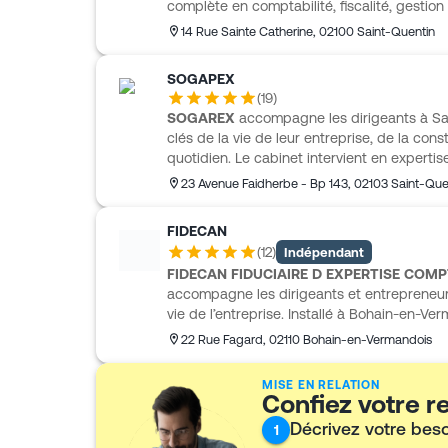
complète en comptabilité, fiscalité, gestion 
accompagnement juridique et administratif. 
14 Rue Sainte Catherine
,
02100
Saint-Quentin
expert-comptable, le cabinet s’appuie sur 1
équipe aux compétences complémentaires. 
SOGAPEX
plus de 400 clients, de la TPE à la PME,
(
19
)
proximité. Le cabinet intervient aussi sur la d
SOGAREX
accompagne les dirigeants à Sa
d’activité, la trésorerie, le reporting et les 
clés de la vie de leur entreprise, de la cons
dans leurs décisions au quotidien.
quotidien. Le cabinet intervient en expertis
questions sociales, juridiques et fiscales,
23 Avenue Faidherbe - Bp 143
,
02103
Saint-Que
conseil et la proximité. SOGAREX propose 
pensés pour simplifier la gestion, quels que 
FIDECAN
client, qu’il soit libéral, commerçant ou ind
(
12
)
Indépendant
activité de commissariat aux comptes auprè
FIDECAN FIDUCIAIRE D EXPERTISE COMP
coopératives et de syndicats.
accompagne les dirigeants et entrepreneu
vie de l’entreprise. Installé à Bohain-en-Ve
de 30 ans d’expérience en gestion d’entrep
22 Rue Fagard
,
02110
Bohain-en-Vermandois
accompagnement en comptabilité, fiscalité, s
intervient aussi bien au quotidien que dans 
MISE EN RELATION
transmission. Avec ses plusieurs sites et so
Confiez votre 
notaires, assureurs et gestionnaires de pa
Décrivez votre bes
1
EXPERTISE COMPTABLE DE L AISNE ET DU NO