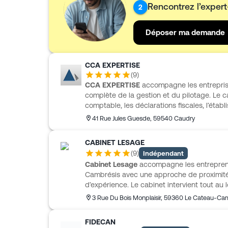
proximité.
Rencontrez l’exper
2
Déposer ma demande
CCA EXPERTISE
(
9
)
CCA EXPERTISE
accompagne les entrepris
complète de la gestion et du pilotage. Le ca
comptable, les déclarations fiscales, l’éta
prévisionnels, la paie ainsi que les tableau
41 Rue Jules Guesde
,
59540
Caudry
gestion. Il propose aussi un accompagnemen
patrimoine, sans oublier l’audit et le comm
CABINET LESAGE
EXPERTISE s’adresse notamment aux PME, TP
(
9
)
Indépendant
avec des solutions adaptées aux besoins de
Cabinet Lesage
accompagne les entreprene
pensé pour les dirigeants au quotidien.
Cambrésis avec une approche de proximité,
d’expérience. Le cabinet intervient tout au l
la création jusqu’à la transmission, auprès
3 Rue Du Bois Monplaisir
,
59360
Le Cateau-Cam
artisans, commerçants et professions libéra
fiscales, paye, obligations sociales, gestion
FIDECAN
missions proposées. Un conseiller dédié sui