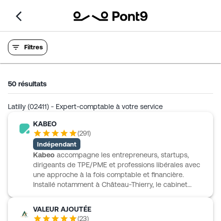
Filtres
50
résultats
Latilly (02411) - Expert-comptable à votre service
KABEO
(
291
)
Indépendant
Kabeo
accompagne les entrepreneurs, startups,
dirigeants de TPE/PME et professions libérales avec
une approche à la fois comptable et financière.
Installé notamment à Château-Thierry, le cabinet
propose des missions d’expertise comptable, d’audit,
de création d’entreprise, de levée de fonds et de
VALEUR AJOUTÉE
pilotage financier externalisé. Son fonctionnement
(
23
)