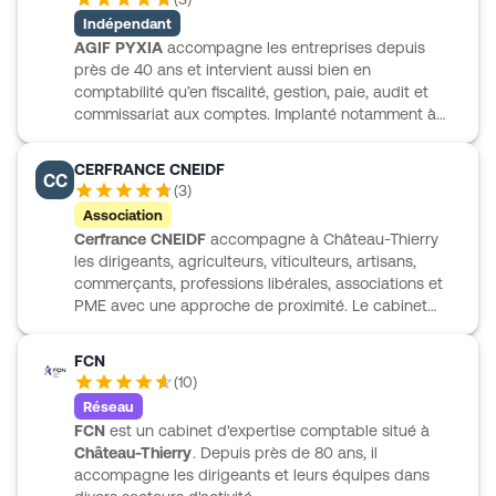
comptables et financières. FCN propose aussi un
Indépendant
accompagnement plus souple avec l’appui d’experts
AGIF PYXIA
accompagne les entreprises depuis
dédiés, ainsi qu’une offre digitale collaborative pour
près de 40 ans et intervient aussi bien en
piloter l’entreprise au quotidien. Une offre spécifique,
comptabilité qu’en fiscalité, gestion, paie, audit et
FCN VINEA, est également dédiée aux viticulteurs
commissariat aux comptes. Implanté notamment à
champenois.
Villers-Cotterêts, le cabinet s’appuie sur une équipe
étoffée avec des experts-comptables, des
CERFRANCE CNEIDF
CC
commissaires aux comptes, des juristes dédiés et un
(
3
)
pôle social important. AGIF PYXIA suit plus de 900
Association
clients aux profils variés, des artisans aux
Cerfrance CNEIDF
accompagne à Château-Thierry
associations en passant par les TPE-PME et les
les dirigeants, agriculteurs, viticulteurs, artisans,
professions libérales, avec une spécialisation dans le
commerçants, professions libérales, associations et
transport. L’accompagnement à la création
PME avec une approche de proximité. Le cabinet
d’entreprise et le suivi par un interlocuteur unique
intervient en expertise comptable, gestion
occupent aussi une place centrale.
économique et financière, social et paie, ainsi qu’en
FCN
conseil ponctuel sur des sujets juridiques,
(
10
)
patrimoniaux ou RH. Son équipe pluridisciplinaire
Réseau
réunit comptables, experts-comptables, juristes,
FCN
est un cabinet d'expertise comptable situé à
fiscalistes et conseillers d’entreprise. Cerfrance
Château-Thierry
. Depuis près de 80 ans, il
CNEIDF propose aussi des outils numériques comme
accompagne les dirigeants et leurs équipes dans
Cl@sseur collaboratif, Scan by Cerfrance et Web