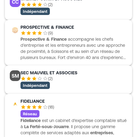
CC
diversification, ainsi qu’aux acteurs de l’immobilier et
(
2
)
des locations meublées. Son organisation par profils
Indépendant
d’activité permet d’apporter un accompagnement
adapté autour de six domaines : comptabilité et
fiscalité, RH et paie, création et reprise, gestion de
PROSPECTIVE & FINANCE
patrimoine, audit et commissariat aux comptes, ainsi
(
9
)
que juridique. Une structure indépendante, installée
Prospective & Finance
accompagne les chefs
dans la durée, avec plus de 70 ans d’expérience.
d’entreprise et les entrepreneurs avec une approche
de proximité, à Soissons et au sein d’un réseau de
plusieurs bureaux. Fort d’environ 40 ans d’expérience,
le cabinet réunit 48 collaborateurs, 6 associés, dont 5
experts-comptables et 1 ingénieur. L’équipe intervient
SEC MAUVIEL ET ASSOCIES
SM
en comptabilité, gestion, fiscalité, droit des sociétés,
(
2
)
droit social et droit rural, avec des compétences
Indépendant
reconnues en agriculture, professions libérales,
investissement immobilier, audit d’acquisition ou de
cession et évaluation d’entreprises. Prospective &
FIDELIANCE
Finance suit aussi les projets de création, reprise,
(
18
)
transmission et l’organisation du patrimoine personnel
Réseau
des dirigeants.
Fideliance
est un cabinet d'expertise comptable situé
à
La Ferté-sous-Jouarre
. Il propose une gamme
complète de services adaptés aux
entreprises
,