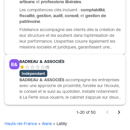
artisans
et
professions libérales
.
Les compétences clés incluent :
comptabilité
,
fiscalité
,
gestion
,
audit
,
conseil
, et
gestion de
patrimoine
.
Fideliance accompagne ses clients dès la création de
leur structure et les soutient dans l'optimisation de
leur performance. L'expertise couvre également les
missions sociales et juridiques, garantissant une
réponse adaptée aux besoins des clients.
BADREAU & ASSOCIÉS
B&
(
1
)
Indépendant
BADREAU & ASSOCIÉS
accompagne les entreprises
avec une approche de proximité, fondée sur l’écoute,
le conseil et le suivi au quotidien. Installé notamment
à La Ferté-sous-Jouarre, le cabinet s’appuie sur deux
agences d’expertise comptable pour rester
disponible et répondre aux besoins de ses clients.
1–20 of 50
Son activité s’inscrit dans les missions classiques du
métier, avec une volonté d’accompagnement
Hauts-de-France
>
Aisne
>
Latilly
concrète et accessible. Le site étant encore en