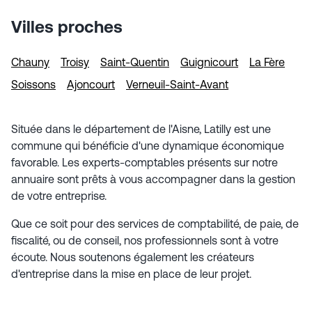
développement, les informations détaillées sur les
spécialités ou secteurs suivis ne sont pas encore
Villes proches
présentées, mais l’engagement d’un conseil attentif
et d’un accompagnement personnalisé est
clairement affirmé.
Chauny
Troisy
Saint-Quentin
Guignicourt
La Fère
Soissons
Ajoncourt
Verneuil-Saint-Avant
Située dans le département de l'Aisne, Latilly est une
commune qui bénéficie d'une dynamique économique
favorable. Les experts-comptables présents sur notre
annuaire sont prêts à vous accompagner dans la gestion
de votre entreprise.
Que ce soit pour des services de comptabilité, de paie, de
fiscalité, ou de conseil, nos professionnels sont à votre
écoute. Nous soutenons également les créateurs
d'entreprise dans la mise en place de leur projet.