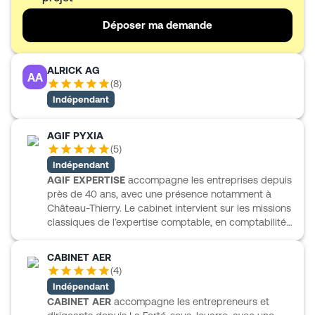
solutions adaptées au quotidien.
Déposer ma demande
ALRICK AG
AA
(
8
)
Indépendant
AGIF PYXIA
(
5
)
Indépendant
AGIF EXPERTISE
accompagne les entreprises depuis
près de 40 ans, avec une présence notamment à
Château-Thierry. Le cabinet intervient sur les missions
classiques de l’expertise comptable, en comptabilité,
fiscalité, gestion, paie, audit et commissariat aux
comptes. Il s’appuie aussi sur une équipe de juristes
CABINET AER
dédiée et sur un pôle social important pour aider les
(
4
)
dirigeants dans leurs enjeux RH et le respect du droit
Indépendant
du travail. AGIF EXPERTISE suit plus de 900 clients de
CABINET AER
accompagne les entrepreneurs et
profils variés, avec un accompagnement à la création