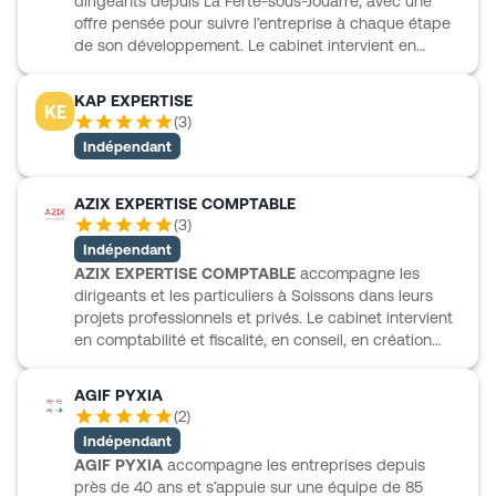
dirigeants depuis La Ferté-sous-Jouarre, avec une
d’entreprise et un interlocuteur unique pour avancer
offre pensée pour suivre l’entreprise à chaque étape
avec continuité et clarté.
de son développement. Le cabinet intervient en
expertise comptable, fiscalité, gestion et audit, avec
un accompagnement qui peut aller de la tenue
KAP EXPERTISE
KE
comptable à l’établissement des comptes annuels,
(
3
)
des déclarations fiscales ou des prévisionnels.
Indépendant
CABINET AER aide aussi à la création, à la reprise et
au choix du statut juridique, tout en proposant des
outils en ligne pour simplifier les démarches
AZIX EXPERTISE COMPTABLE
comptables et administratives. Une approche
(
3
)
concrète, personnalisée et centrée sur les besoins
Indépendant
réels de chaque activité.
AZIX EXPERTISE COMPTABLE
accompagne les
dirigeants et les particuliers à Soissons dans leurs
projets professionnels et privés. Le cabinet intervient
en comptabilité et fiscalité, en conseil, en création
d’entreprise, ainsi qu’en RH et paie. Son offre intègre
aussi des sujets patrimoniaux et immobiliers, avec
AGIF PYXIA
des accompagnements en optimisation immobilière
(
2
)
et en gestion de patrimoine. AZIX EXPERTISE
Indépendant
COMPTABLE propose également un suivi utile au
AGIF PYXIA
accompagne les entreprises depuis
quotidien grâce à des actualités, dossiers,
près de 40 ans et s’appuie sur une équipe de 85
simulateurs et ressources pratiques accessibles en