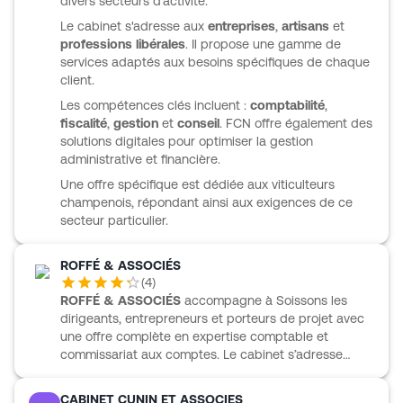
divers secteurs d'activité.
Compta pour simplifier la gestion quotidienne, suivre
les résultats et sécuriser les obligations fiscales,
Le cabinet s'adresse aux
entreprises
,
artisans
et
sociales et administratives.
professions libérales
. Il propose une gamme de
services adaptés aux besoins spécifiques de chaque
client.
Les compétences clés incluent :
comptabilité
,
fiscalité
,
gestion
et
conseil
. FCN offre également des
solutions digitales pour optimiser la gestion
administrative et financière.
Une offre spécifique est dédiée aux viticulteurs
champenois, répondant ainsi aux exigences de ce
secteur particulier.
ROFFÉ & ASSOCIÉS
(
4
)
ROFFÉ & ASSOCIÉS
accompagne à Soissons les
dirigeants, entrepreneurs et porteurs de projet avec
une offre complète en expertise comptable et
commissariat aux comptes. Le cabinet s’adresse
notamment aux professions libérales, aux PME, aux
agriculteurs, aux viticulteurs, aux activités de
CABINET CUNIN ET ASSOCIES