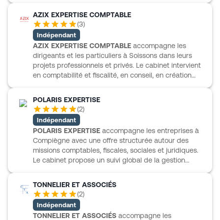
AZIX EXPERTISE COMPTABLE
(
3
)
Indépendant
AZIX EXPERTISE COMPTABLE
accompagne les
dirigeants et les particuliers à Soissons dans leurs
projets professionnels et privés. Le cabinet intervient
en comptabilité et fiscalité, en conseil, en création
d’entreprise, ainsi qu’en RH et paie. Son offre intègre
aussi des sujets patrimoniaux et immobiliers, avec
POLARIS EXPERTISE
des accompagnements en optimisation immobilière
(
2
)
et en gestion de patrimoine. AZIX EXPERTISE
Indépendant
COMPTABLE propose également un suivi utile au
POLARIS EXPERTISE
accompagne les entreprises à
quotidien grâce à des actualités, dossiers,
Compiègne avec une offre structurée autour des
simulateurs et ressources pratiques accessibles en
missions comptables, fiscales, sociales et juridiques.
ligne, pour aider chacun à avancer avec des repères
Le cabinet propose un suivi global de la gestion
concrets et des informations actualisées.
courante, avec une approche claire et complète pour
répondre aux besoins essentiels des professionnels.
TONNELIER ET ASSOCIÉS
La présence d’outils dédiés vient appuyer cet
(
2
)
accompagnement au quotidien, dans une logique de
Indépendant
travail pratique et organisé. La présentation
TONNELIER ET ASSOCIÉS
accompagne les
disponible reste sobre, mais elle dessine un cabinet