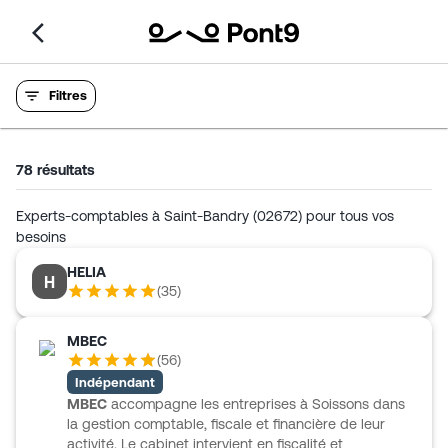
Filtres
78
résultats
Experts-comptables à Saint-Bandry (02672) pour tous vos
besoins
HELIA
H
(
35
)
MBEC
(
56
)
Indépendant
MBEC
accompagne les entreprises à Soissons dans
la gestion comptable, fiscale et financière de leur
activité. Le cabinet intervient en fiscalité et