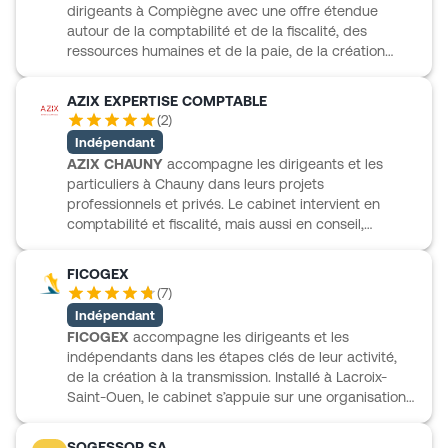
dirigeants à Compiègne avec une offre étendue
attentif aux enjeux de gestion, de conformité et
autour de la comptabilité et de la fiscalité, des
d’administration, en réunissant plusieurs
ressources humaines et de la paie, de la création
compétences utiles au pilotage de l’activité dans un
d’entreprise, du juridique d’entreprise et du
même cadre.
patrimoine. Le cabinet propose aussi un service
AZIX EXPERTISE COMPTABLE
d’information pensé pour suivre l’actualité du
(
2
)
dirigeant, avec une newsletter régulière consacrée
Indépendant
notamment aux sujets sociaux, fiscaux, multimédias
AZIX CHAUNY
accompagne les dirigeants et les
et patrimoniaux. L’ensemble dessine un
particuliers à Chauny dans leurs projets
accompagnement de proximité, à l’écoute, pour aider
professionnels et privés. Le cabinet intervient en
les entreprises à gérer leurs obligations et à avancer
comptabilité et fiscalité, mais aussi en conseil,
avec des conseils adaptés à leurs enjeux.
création d’entreprise, RH & paie, optimisation
immobilière et gestion de patrimoine. Cette approche
FICOGEX
permet de réunir des sujets souvent liés au quotidien
(
7
)
du chef d’entreprise comme à la structuration d’un
Indépendant
projet plus personnel. AZIX CHAUNY propose
FICOGEX
accompagne les dirigeants et les
également un accès continu à l’actualité utile du
indépendants dans les étapes clés de leur activité,
dirigeant, avec des ressources, dossiers, simulateurs
de la création à la transmission. Installé à Lacroix-
et questions-réponses pour suivre plus simplement
Saint-Ouen, le cabinet s’appuie sur une organisation
les enjeux sociaux, fiscaux, juridiques et patrimoniaux.
par pôles de compétences pour couvrir la
comptabilité, la fiscalité, la paie, le droit social, le
SOGESSOR SA