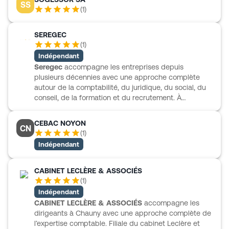
SS
contrôle de gestion, l’audit, l’évaluation et le conseil
(
1
)
patrimonial. Son accompagnement s’adresse à des
profils variés, parmi lesquels les artisans,
SEREGEC
commerçants, professions libérales, agriculteurs,
(
1
)
associations et PME. Le cabinet met aussi à
disposition Pennylane pour simplifier la gestion des
Indépendant
factures et la transmission des pièces comptables.
Seregec
accompagne les entreprises depuis
plusieurs décennies avec une approche complète
autour de la comptabilité, du juridique, du social, du
conseil, de la formation et du recrutement. À
Soissons, le cabinet s’appuie sur une organisation
structurée et sur des équipes identifiées par métier,
CEBAC NOYON
CN
avec notamment un pôle social, un pôle juridique et
(
1
)
un pôle recrutement et formation. Seregec intervient
Indépendant
aussi auprès de secteurs variés comme la promotion
immobilière, le bâtiment, les artisans et commerçants,
les professions libérales ou les prestataires de
CABINET LECLÈRE & ASSOCIÉS
services. Une comptabilité suivie régulièrement y est
(
1
)
pensée comme un véritable outil de pilotage pour
Indépendant
l’entreprise.
CABINET LECLÈRE & ASSOCIÉS
accompagne les
dirigeants à Chauny avec une approche complète de
l’expertise comptable. Filiale du cabinet Leclère et