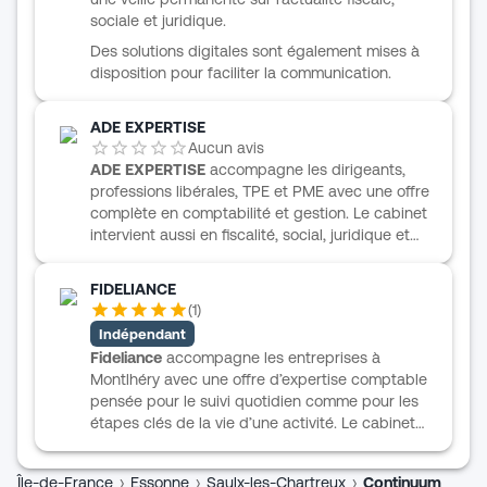
sociale et juridique.
Des solutions digitales sont également mises à
disposition pour faciliter la communication.
ADE EXPERTISE
Aucun avis
ADE EXPERTISE
accompagne les dirigeants,
professions libérales, TPE et PME avec une offre
complète en comptabilité et gestion. Le cabinet
intervient aussi en fiscalité, social, juridique et
administratif, avec une approche fondée sur la
proximité, l’écoute et la réactivité. À Longpont-
FIDELIANCE
sur-Orge, l’équipe réunit des experts-
(
1
)
comptables et commissaires aux comptes
Indépendant
engagés dans le suivi des entreprises à chaque
Fideliance
accompagne les entreprises à
étape de leur développement. ADE EXPERTISE
Montlhéry avec une offre d’expertise comptable
met également en avant une dimension digitale
pensée pour le suivi quotidien comme pour les
dans son organisation, ainsi qu’un savoir-faire en
étapes clés de la vie d’une activité. Le cabinet
optimisation financière et patrimoniale au service
intervient sur les besoins classiques de
des dirigeants.
comptabilité, de gestion sociale, de fiscalité et
Île-de-France
›
Essonne
›
Saulx-les-Chartreux
›
Continuum