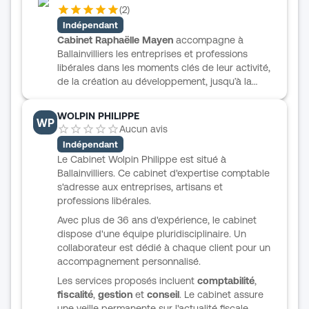
d’intervention ou d’outils qui ne seraient pas
(
2
)
clairement établis. Une prise de contact directe
Indépendant
reste la meilleure manière de découvrir
Cabinet Raphaëlle Mayen
accompagne à
l’organisation du cabinet et les missions
Ballainvilliers les entreprises et professions
proposées.
libérales dans les moments clés de leur activité,
de la création au développement, jusqu’à la
cession. Fort de plus de 15 ans d’expérience en
expertise comptable et en commissariat aux
WOLPIN PHILIPPE
WP
comptes, le cabinet prend en charge les volets
Aucun avis
comptables, fiscaux et sociaux avec une
Indépendant
approche de proximité. Tenue et révision de
Le Cabinet Wolpin Philippe est situé à
comptabilité, déclarations fiscales, comptes
Ballainvilliers. Ce cabinet d'expertise comptable
annuels, audits, prestations sociales ou encore
s'adresse aux entreprises, artisans et
accompagnement sur des financements
professions libérales.
politiques : l’ensemble s’inscrit dans un suivi
personnalisé, appuyé sur des outils souples et
Avec plus de 36 ans d'expérience, le cabinet
une dématérialisation poussée des processus.
dispose d'une équipe pluridisciplinaire. Un
collaborateur est dédié à chaque client pour un
accompagnement personnalisé.
Les services proposés incluent
comptabilité
,
fiscalité
,
gestion
et
conseil
. Le cabinet assure
une veille permanente sur l'actualité fiscale,