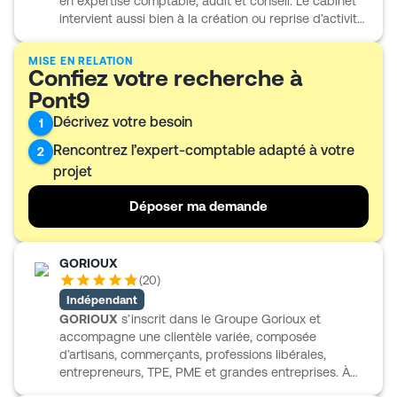
en expertise comptable, audit et conseil. Le cabinet
place de l’organisation comptable, avec une
intervient aussi bien à la création ou reprise d’activité
interlocutrice unique tout au long du parcours.
que dans le suivi quotidien, avec des missions en
comptabilité, fiscalité, paie, gestion sociale et
MISE EN RELATION
Confiez votre recherche à
juridique. Il propose également un accompagnement
en pilotage d’entreprise, avec reportings,
Pont9
prévisionnels, trésorerie, tableaux de bord et calcul
Décrivez votre besoin
1
des coûts. Son offre de DAF externalisé répond aux
besoins de structures qui recherchent un appui
Rencontrez l’expert-comptable adapté à votre
2
financier opérationnel et ponctuel.
projet
L’accompagnement est présenté comme direct,
personnalisé et réactif, avec un suivi assuré par
Déposer ma demande
l’expert-comptable.
GORIOUX
(
20
)
Indépendant
GORIOUX
s’inscrit dans le Groupe Gorioux et
accompagne une clientèle variée, composée
d’artisans, commerçants, professions libérales,
entrepreneurs, TPE, PME et grandes entreprises. À
Guipavas, le cabinet propose un accompagnement