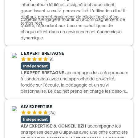
interlocuteur dédié est assigné à chaque client,
garantissant un suivi personnalisé. L'utilisation d'outils
digitaux permet également de piloter l'activité en
Cogedis s'engage à fournir un accompagnement de
temps réel.
qualité, répondant aux besoins spécifiques de
chaque client dans un environnement économique
dynamique.
L EXPERT BRETAGNE
(
9
)
Indépendant
L EXPERT BRETAGNE
accompagne les entrepreneurs
à Landerneau avec une approche de proximité,
fondée sur l’écoute, la pédagogie et un suivi
personnalisé. Le cabinet prend en charge les besoins
comptables essentiels, de la saisie aux bilans, en
passant par la TVA et les déclarations. Il intervient
ALV EXPERTISE
aussi sur le pilotage de l’activité avec des
(
25
)
prévisionnels, des tableaux de bord et des outils de
Indépendant
gestion adaptés. L EXPERT BRETAGNE propose
ALV EXPERTISE & CONSEIL BZH
accompagne les
également un accompagnement structuré à la
entreprises depuis Guipavas avec une offre complète
création d’entreprise, du choix du statut à la mise en