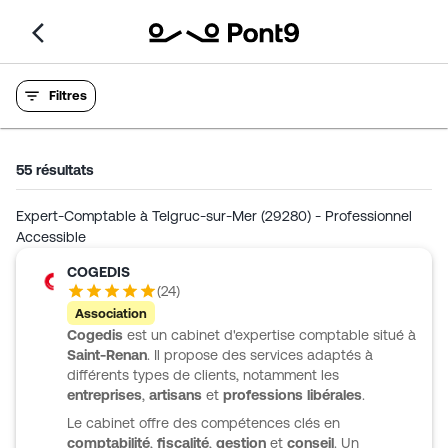
Filtres
55
résultats
Expert-Comptable à Telgruc-sur-Mer (29280) - Professionnel
Accessible
COGEDIS
(
24
)
Association
Cogedis
est un cabinet d'expertise comptable situé à
Saint-Renan
. Il propose des services adaptés à
différents types de clients, notamment les
entreprises
,
artisans
et
professions libérales
.
Le cabinet offre des compétences clés en
comptabilité
,
fiscalité
,
gestion
et
conseil
. Un