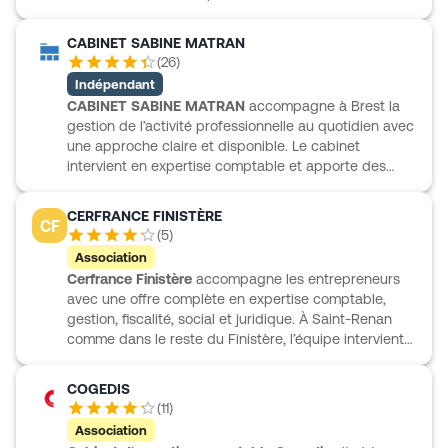
CABINET SABINE MATRAN
(
26
)
Indépendant
CABINET SABINE MATRAN
accompagne à Brest la
gestion de l’activité professionnelle au quotidien avec
une approche claire et disponible. Le cabinet
intervient en expertise comptable et apporte des
conseils utiles pour faire avancer un projet
d’entreprise jusqu’à sa finalisation. Son
CERFRANCE FINISTÈRE
CF
accompagnement s’adresse aussi bien aux
(
5
)
professionnels qu’aux particuliers, ce qui lui permet
Association
de répondre à des besoins variés avec le même souci
Cerfrance Finistère
accompagne les entrepreneurs
de proximité. Pour les dirigeants comme pour les
avec une offre complète en expertise comptable,
clients ayant besoin d’un appui comptable et de
gestion, fiscalité, social et juridique. À Saint-Renan
conseils, CABINET SABINE MATRAN propose un cadre
comme dans le reste du Finistère, l’équipe intervient
de travail sérieux, fondé sur l’expérience et l’écoute.
auprès des agriculteurs, artisans, commerçants,
professions libérales, TPE, PME et créateurs
COGEDIS
d’entreprise. Le cabinet prend en charge la tenue et
(
11
)
la révision des comptes, les déclarations fiscales et
Association
sociales, la paie, ainsi que le conseil en droit des