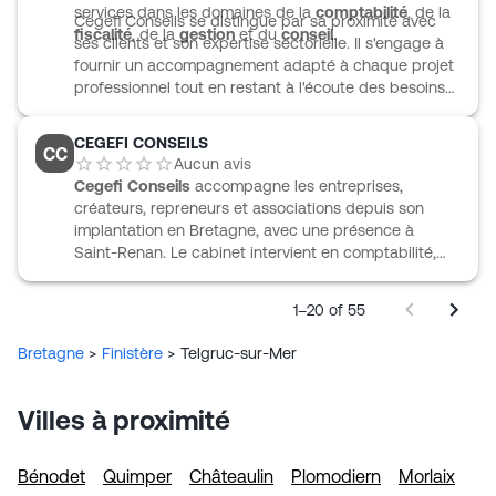
services dans les domaines de la
comptabilité
, de la
Cegefi Conseils se distingue par sa proximité avec
fiscalité
, de la
gestion
et du
conseil
.
ses clients et son expertise sectorielle. Il s'engage à
fournir un accompagnement adapté à chaque projet
professionnel tout en restant à l'écoute des besoins
spécifiques de chacun.
CEGEFI CONSEILS
CC
Aucun avis
Cegefi Conseils
accompagne les entreprises,
créateurs, repreneurs et associations depuis son
implantation en Bretagne, avec une présence à
Saint-Renan. Le cabinet intervient en comptabilité,
fiscalité, social, juridique, audit et informatique, avec
un accompagnement qui couvre aussi bien le suivi
1–20 of 55
comptable que les obligations courantes de
l’entreprise. Il propose également des outils de
Bretagne
>
Finistère
>
Telgruc-sur-Mer
pilotage, l’appui à la dématérialisation et des missions
plus ciblées comme l’accompagnement des projets
de développement ou de transmission. Ses équipes
Villes à proximité
travaillent auprès de TPE et PME issues de secteurs
variés, avec une approche de proximité et un suivi
régulier.
Bénodet
Quimper
Châteaulin
Plomodiern
Morlaix