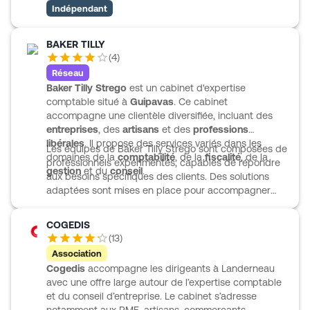
compétences sectorielles affirmées, notamment dans
Indépendant
le transport, le nautisme, les associations, l’hôtellerie-
restauration, l’industrie, la construction, le secteur
maritime, la santé ou le commerce. Le cabinet
BAKER TILLY
propose également des outils numériques pour
(
4
)
faciliter le suivi des données et accompagner les
Réseau
besoins liés à la facture électronique.
Baker Tilly Strego
est un cabinet d'expertise
comptable situé à
Guipavas
. Ce cabinet
accompagne une clientèle diversifiée, incluant des
entreprises
, des
artisans
et des
professions
libérales
. Il propose des services variés dans les
Les équipes de Baker Tilly Strego sont composées de
domaines de la
comptabilité
, de la
fiscalité
, de la
professionnels expérimentés, capables de répondre
gestion
et du
conseil
.
aux besoins spécifiques des clients. Des solutions
adaptées sont mises en place pour accompagner
chaque projet, qu'il s'agisse de création, de reprise
ou de transmission d'entreprise.
COGEDIS
(
13
)
Association
Cogedis
accompagne les dirigeants à Landerneau
avec une offre large autour de l’expertise comptable
et du conseil d’entreprise. Le cabinet s’adresse