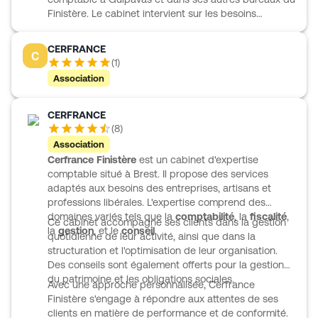
outils pensés pour simplifier la gestion, mieux suivre la
Finistère. Le cabinet intervient sur les besoins
trésorerie et disposer d’informations claires au fil de
essentiels de la vie d’entreprise : comptabilité,
l’eau.
fiscalité, gestion sociale et ressources humaines, mais
CERFRANCE
C
aussi financement, création, transmission et rachat
(
1
)
d’entreprise. Cette couverture large permet d’avancer
Association
avec un interlocuteur capable de suivre les dirigeants
à chaque étape de leur activité. Les équipes de
SOBRECOMO s’inscrivent dans un accompagnement
CERFRANCE
quotidien, avec une attention portée à la qualité des
(
8
)
prestations et à la continuité de la relation de travail.
Association
Cerfrance Finistère
est un cabinet d'expertise
comptable situé à Brest. Il propose des services
adaptés aux besoins des entreprises, artisans et
professions libérales. L'expertise comprend des
domaines variés tels que la
comptabilité
, la
fiscalité
,
Ce cabinet accompagne ses clients dans la gestion
la
gestion
, et le
conseil
.
quotidienne de leur activité, ainsi que dans la
structuration et l'optimisation de leur organisation.
Des conseils sont également offerts pour la gestion
du patrimoine et les obligations sociales.
Avec une approche personnalisée, Cerfrance
Finistère s'engage à répondre aux attentes de ses
clients en matière de performance et de conformité.