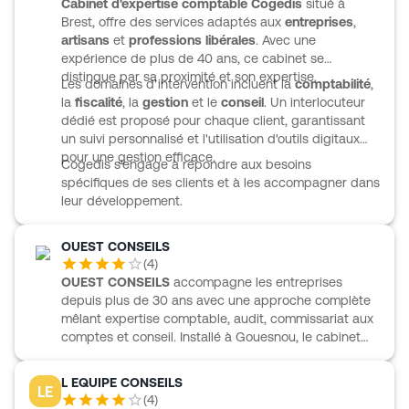
Cabinet d'expertise comptable Cogedis
situé à
sociétés et en stratégie d’activité. L’accompagnement
Brest, offre des services adaptés aux
entreprises
,
s’appuie aussi sur des outils digitaux simples, avec e-
artisans
et
professions libérales
. Avec une
facturation, coffre-fort numérique, classeur
expérience de plus de 40 ans, ce cabinet se
numérique et portail client synchronisé.
distingue par sa proximité et son expertise.
Les domaines d'intervention incluent la
comptabilité
,
la
fiscalité
, la
gestion
et le
conseil
. Un interlocuteur
dédié est proposé pour chaque client, garantissant
un suivi personnalisé et l'utilisation d'outils digitaux
pour une gestion efficace.
Cogedis s'engage à répondre aux besoins
spécifiques de ses clients et à les accompagner dans
leur développement.
OUEST CONSEILS
(
4
)
OUEST CONSEILS
accompagne les entreprises
depuis plus de 30 ans avec une approche complète
mêlant expertise comptable, audit, commissariat aux
comptes et conseil. Installé à Gouesnou, le cabinet
intervient à des moments clés de la vie de l’entreprise
: création, pilotage de l’activité, reprise ou
L EQUIPE CONSEILS
LE
transmission. Ses équipes s’appuient aussi sur des
(
4
)