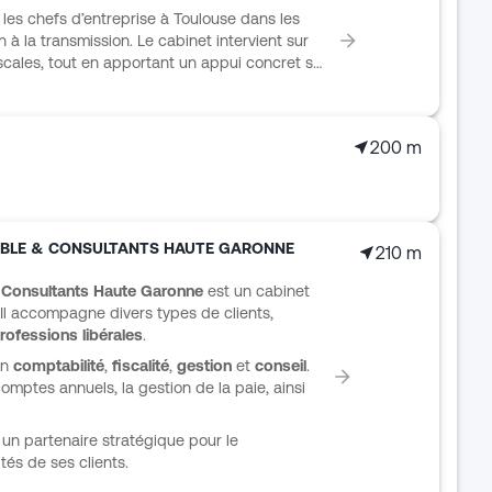
s chefs d’entreprise à Toulouse dans les
n à la transmission. Le cabinet intervient sur
iscales, tout en apportant un appui concret sur
roissance, la recherche de financements, le
 et la gestion. L’accompagnement s’inscrit dans
lonté de formaliser les échanges, d’éclairer les
200 m
 des solutions digitales personnalisées
ise.
ABLE & CONSULTANTS HAUTE GARONNE
210 m
 Consultants Haute Garonne
est un cabinet
 Il accompagne divers types de clients,
rofessions libérales
.
en
comptabilité
,
fiscalité
,
gestion
et
conseil
.
omptes annuels, la gestion de la paie, ainsi
un partenaire stratégique pour le
tés de ses clients.