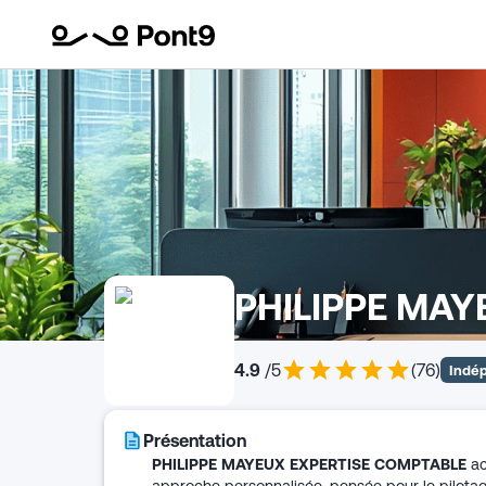
PHILIPPE MAY
4.9
/5
(
76
)
Indé
Présentation
PHILIPPE MAYEUX EXPERTISE COMPTABLE
ac