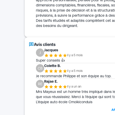
approche personnalisée, pensée pour le pilotage 
dimensions comptables, financières, fiscales, so
risques, à la prise de décision et à la structur
prévisions, à suivre la performance grâce à de
Des tarifs étudiés et adaptés complètent cet
des besoins du dirigeant.
Avis clients
Jacques
J
il y a 5 mois
Super conseils 👍
Colette B.
CB
il y a 5 mois
Je recommande Philippe et son équipe au top.
Rajae E.
RE
il y a un an
Mrs Mayeux est un homme très impliqué dans les 
que vous réussissiez. Merci à l’équipe qui sont to
L’équipe auto école Cmoikiconduis
Af