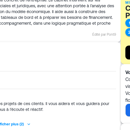
concret de l’entreprise. Le cabinet intervient sur les
MI
ciales et juridiques, avec une attention portée à l’analyse des
C
ation du modèle économique. Il aide aussi à construire des
P
s tableaux de bord et à préparer les besoins de financement.
 accompagnement, dans une logique pragmatique et proche
Édité par Pont9
Vo
Co
vi
Vo
fi
projets de ces clients. Il vous aidera et vous guidera pour
us à l’écoute et réactif.
ficher plus (2)