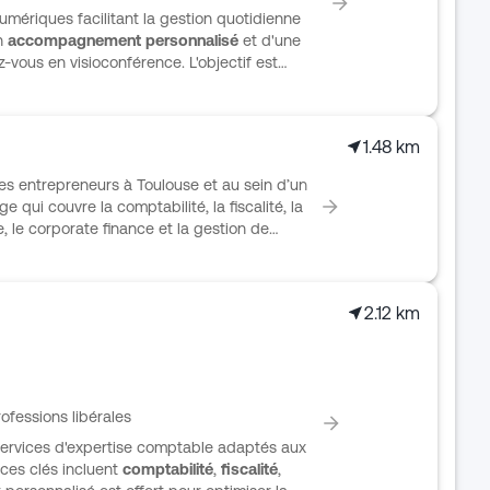
umériques facilitant la gestion quotidienne
un
accompagnement personnalisé
et d'une
vous en visioconférence. L'objectif est
le des structures accompagnées.
1.48 km
 entrepreneurs à Toulouse et au sein d’un
 qui couvre la comptabilité, la fiscalité, la
ue, le corporate finance et la gestion de
urs profils d’activité, notamment les TPE-
cteurs du CHR, les viticulteurs et le secteur
uie aussi sur une plateforme digitale
2.12 km
lité, les flux de ventes et d’achats, ainsi
réel.
rofessions libérales
services d'expertise comptable adaptés aux
ces clés incluent
comptabilité
,
fiscalité
,