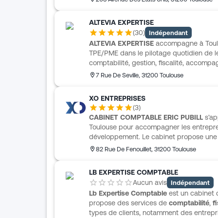
ALTEVIA EXPERTISE
(
30
)
Indépendant
ALTEVIA EXPERTISE
accompagne à Toulou
TPE/PME dans le pilotage quotidien de leu
comptabilité, gestion, fiscalité, accomp
gestion sociale, avec une approche concr
7 Rue De Seville
,
31200
Toulouse
l’aide à la décision. L’accompagnement s
déclarations sociales, les contrats de trav
XO ENTREPRISES
URSSAF. Le cabinet s’adresse aussi aux p
(
3
)
la création, la première embauche ou la t
CABINET COMPTABLE ERIC PUBILL
s’ap
personnalisé.
Toulouse pour accompagner les entrepre
développement. Le cabinet propose une a
social, juridique, conseil, gestion, audit
82 Rue De Fenouillet
,
31200
Toulouse
patrimoine. Les clients bénéficient d’un i
accompagnement de proximité, avec un 
LB EXPERTISE COMPTABLE
besoins de l’activité. Cette organisation 
Aucun avis
Indépendant
dans de nombreux secteurs comme le BTP, l
Lb Expertise Comptable
est un cabinet 
transport ou encore l’économie sociale et 
propose des services de
comptabilité
,
f
types de clients, notamment des entrepri