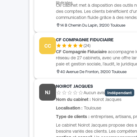
libérales.
Ce cabinet met à disposition des outils n
des comptes. Les clients bénéficient d'
communication fluide grâce à des rendez-
d'optimiser la santé financière et fisca
14 B Chemin Du Lapin
,
31200
Toulouse
CF COMPAGNIE FIDUCIAIRE
CC
(
24
)
CF Compagnie Fiduciaire
accompagne les
réseau de 27 cabinets, avec une offre large
paie et gestion sociale, l’audit, le juridiq
patrimoine. Le cabinet s’adresse à plusie
40 Avenue De Fronton
,
31200
Toulouse
PME, les start-up, les commerçants, les a
non marchand. Son accompagnement s’app
NOIROT JACQUES
tout-en-un, pensée pour suivre la comptabi
NJ
Aucun avis
Indépendant
que les indicateurs de pilotage en temps 
Nom du cabinet :
Noirot Jacques
Localisation :
Toulouse
Type de clients :
entreprises, artisans, p
Le cabinet Noirot Jacques propose des 
besoins variés des clients. Les compéten