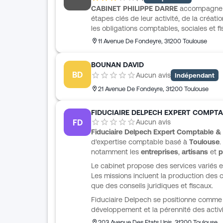
construction du patrimoine.
CABINET PHILIPPE DARRE
accompagne le
étapes clés de leur activité, de la créatio
les obligations comptables, sociales et f
la viabilité d’un projet, le potentiel de c
11 Avenue De Fondeyre
,
31200
Toulouse
choix du statut juridique, l’organisation
une relation claire et suivie, avec une vo
BOUNAN DAVID
évolutions réglementaires et de proposer
BD
Aucun avis
Indépendant
adaptées aux besoins de chaque entrepr
21 Avenue De Fondeyre
,
31200
Toulouse
FIDUCIAIRE DELPECH EXPERT COMPT
FD
Aucun avis
Fiduciaire Delpech Expert Comptable &
d'expertise comptable basé à
Toulouse
.
notamment les
entreprises
,
artisans
et
p
Le cabinet propose des services variés 
Les missions incluent la production des c
que des conseils juridiques et fiscaux.
Fiduciaire Delpech se positionne comme 
développement et la pérennité des activi
203 Avenue Des Etats Unis
,
31200
Toulouse