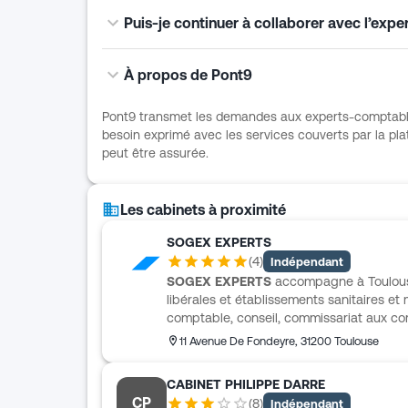
Puis-je continuer à collaborer avec l’expe
À propos de Pont9
Pont9 transmet les demandes aux experts-comptables d
besoin exprimé avec les services couverts par la pla
peut être assurée.
Les cabinets à proximité
SOGEX EXPERTS
(
4
)
Indépendant
SOGEX EXPERTS
accompagne à Toulouse 
libérales et établissements sanitaires e
comptable, conseil, commissariat aux comp
aussi sur des sujets ciblés comme les gro
11 Avenue De Fondeyre
,
31200
Toulouse
facturation électronique. L’accompagnem
réguliers et des outils digitaux pensés 
CABINET PHILIPPE DARRE
suit aussi les étapes clés de l’entreprise,
CP
(
8
)
Indépendant