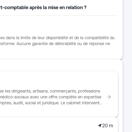
rt-comptable après la mise en relation ?
ans la limite de leur disponibilité et de la compatibilité du
teforme. Aucune garantie de délivrabilité ou de réponse ne
les dirigeants, artisans, commerçants, professions
t médico-sociaux avec une offre complète en expertise
tes, audit, social et juridique. Le cabinet intervient
upes de sociétés, l’immobilier et la préparation à la
ent repose sur un interlocuteur dédié, des points
pour simplifier la gestion au quotidien. SOGEX EXPERTS
20 m
 de la création ou reprise d’activité au pilotage et à la