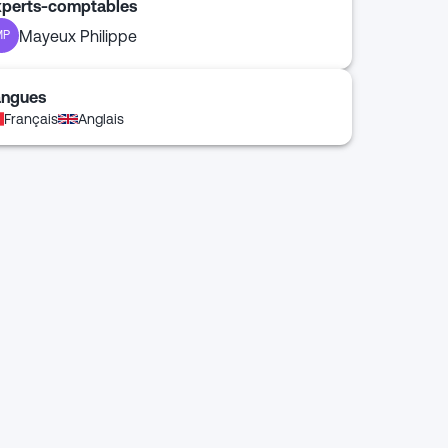
xperts-comptables
Mayeux Philippe
MP
angues
Français
Anglais