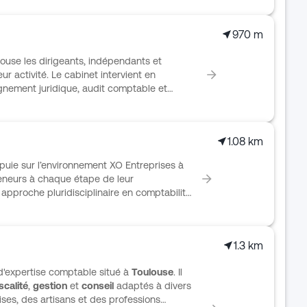
970 m
se les dirigeants, indépendants et
r activité. Le cabinet intervient en
agnement juridique, audit comptable et
ète tournée vers la fiabilité des comptes et
ocial couvre notamment la paie, les
ail et l’assistance lors des contrôles
1.08 km
hases clés de la vie de l’entreprise, comme
ransmission, avec un suivi structuré et
puie sur l’environnement XO Entreprises à
neurs à chaque étape de leur
pproche pluridisciplinaire en comptabilité,
, formation, assurance, numérique et
nterlocuteur dédié et d’un
expert-comptable accessible selon les
1.3 km
permet de répondre à des profils variés,
a santé, la restauration, l’immobilier, le
d'expertise comptable situé à
Toulouse
. Il
solidaire.
iscalité
,
gestion
et
conseil
adaptés à divers
ses, des artisans et des professions