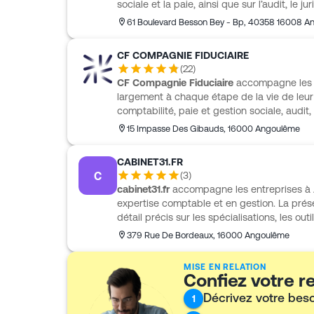
sociale et la paie, ainsi que sur l’audit, le j
s’adresse notamment aux TPE et PME, ave
61 Boulevard Besson Bey - Bp
,
40358
16008 A
trésorerie, les déclarations, le bilan, le co
recrutement. Le cabinet propose aussi des
CF COMPAGNIE FIDUCIAIRE
patrimoine, innovation, financement, tran
(
22
)
international, avec une approche connecté
CF Compagnie Fiduciaire
accompagne les e
largement à chaque étape de la vie de leur a
comptabilité, paie et gestion sociale, audit, f
patrimoine, consolidation et advisory. Il s
15 Impasse Des Gibauds
,
16000
Angoulême
up, aux commerçants, au secteur CHR, aux v
marchandes. CF Compagnie Fiduciaire pro
CABINET31.FR
d’entreprise, du business plan aux formalité
C
(
3
)
la comptabilité, les ventes, les achats et le
cabinet31.fr
accompagne les entreprises à 
expertise comptable et en gestion. La prése
détail précis sur les spécialisations, les ou
Dans ce cadre, l’image qui se dégage est c
379 Rue De Bordeaux
,
16000
Angoulême
comptable et administratif adapté à la vie 
professionnelle et structurée. Cette fiche p
MISE EN RELATION
prudente, fidèle aux informations accessibl
Confiez votre 
sur les missions, l’organisation du cabinet ou
Décrivez votre bes
1