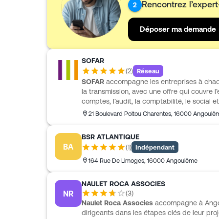
Rencontrez l’exper
2
Déposer ma demande
SOFAR
(
2
)
Réseau
SOFAR
accompagne les entreprises à chaqu
la transmission, avec une offre qui couvre 
comptes, l’audit, la comptabilité, le social et
numérique. Présent à
Angoulême
, le cabin
21 Boulevard Poitou Charentes
,
16000
Angoulê
de 90 collaborateurs et intervient auprès 
secteurs variés, comme l’artisanat, le commer
BSR ATLANTIQUE
les associations. SOFAR met en avant un 
BA
(
1
)
Indépendant
l’écoute, la réactivité et la confiance.
164 Rue De Limoges
,
16000
Angoulême
NAULET ROCA ASSOCIES
NR
(
3
)
Naulet Roca Associes
accompagne à Angoul
dirigeants dans les étapes clés de leur proje