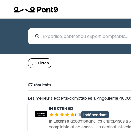
Filtres
27
résultats
Les meilleurs experts-comptables à Angoulême (1600
IN EXTENSO
(
14
)
Indépendant
In Extenso
accompagne les entreprises à A
comptable et en conseil. Le cabinet intervient