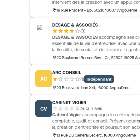
intervient dès la création avec un appui con
faisabilité, le choix de la structure juridique
18 Rue Prudent - Bp
,
50216
16007 Angoulême
les aides et le prévisionnel. Il travaille auss
composée d’entreprises, de commerces et d’
DESAGE & ASSOCIÉS
dédiée aux professions libérales médical
(
3
)
besoins de cette clientèle.
DESAGE & ASSOCIÉS
accompagne ses cli
essentiels de la vie d’entreprise, avec une 
la fiscalité, du social et de l’appui à la ges
dans une approche concrète et régulière,
20 Boulevard Besson Bey - Cs
,
52502
16025 A
obligations courantes. Cette organisation p
missions comptables dédiées, les questions fi
ARC CONSEIL
ainsi qu’un accompagnement utile pour mieu
AC
(
1
)
Indépendant
décisions.
23 Boulevard Jean Xxiii
,
16000
Angoulême
CABINET VIGIER
CV
Aucun avis
Cabinet Vigier
accompagne les entreprises 
comptable, audit et conseil. Présent notam
la création d’entreprise et poursuit son 
conseil juridique et social ou la gestion du
13 Rue Du General Leclerc
,
16000
Angoulême
Vigier, il s’appuie sur une histoire familial