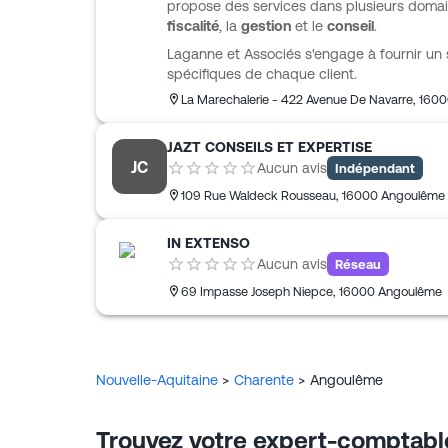
propose des services dans plusieurs doma
fiscalité
, la
gestion
et le
conseil
.
Laganne et Associés s'engage à fournir un 
spécifiques de chaque client.
La Marechalerie - 422 Avenue De Navarre
,
1600
JAZT CONSEILS ET EXPERTISE
JC
Aucun avis
Indépendant
109 Rue Waldeck Rousseau
,
16000
Angoulême
IN EXTENSO
Aucun avis
Réseau
69 Impasse Joseph Niepce
,
16000
Angoulême
Nouvelle-Aquitaine
>
Charente
>
Angoulême
Trouvez votre expert-comptabl