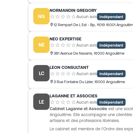
NORMANDIN GREGORY
NG
Aucun avis
Indépendant
12 Rempart De L Est - Bp
,
11019
16001 Angoulê
NEO EXPERTISE
NE
Aucun avis
Indépendant
381 Avenue De Navarre
,
16000
Angoulême
LEON CONSULTANT
LC
Aucun avis
Indépendant
3 Rue Fontaine Du Lizier
,
16000
Angoulême
LAGANNE ET ASSOCIES
LE
Aucun avis
Indépendant
Cabinet Laganne et Associés
est une socié
Angoulême. Elle accompagne une clientèle 
artisans et des professions libérales.
Le cabinet est membre de l'Ordre des expe