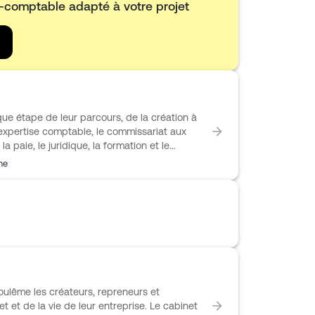
t-comptable adapté à votre projet
e étape de leur parcours, de la création à
l’expertise comptable, le commissariat aux
 la paie, le juridique, la formation et le
et s’appuie sur une équipe pluridisciplinaire
me
de plus de 2 500 entreprises issues de
ce, l’industrie, les professions libérales ou
accompagnement de proximité, fondé sur
ême les créateurs, repreneurs et
t et de la vie de leur entreprise. Le cabinet