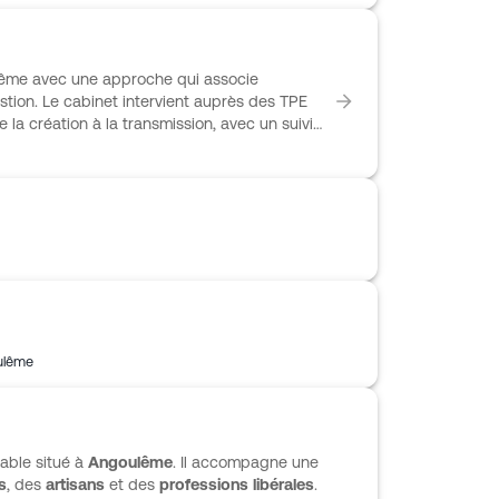
vec un suivi personnalisé et une démarche
u Viseeon lui permet aussi de s’appuyer sur
ême avec une approche qui associe
stion. Le cabinet intervient auprès des TPE
la création à la transmission, avec un suivi
pement et la trésorerie. Son offre couvre
t la paie, ainsi que les ressources humaines.
s de 300 experts et sur des outils de
orerie, avec des formations personnalisées à
ulême
able situé à
Angoulême
. Il accompagne une
s
, des
artisans
et des
professions libérales
.