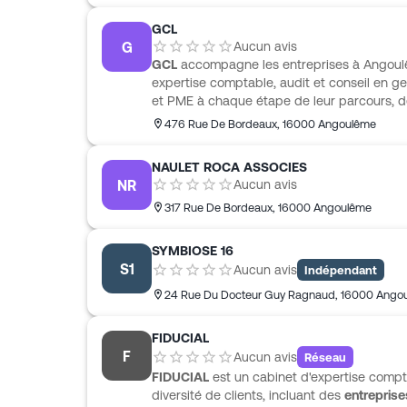
Vigier cultive une relation de proximité, a
GCL
qualité structurée. Son affiliation au résea
G
Aucun avis
des outils technologiques avancés.
GCL
accompagne les entreprises à Angoul
expertise comptable, audit et conseil en ge
et PME à chaque étape de leur parcours, de 
qui intègre aussi l’organisation, le dévelop
476 Rue De Bordeaux
,
16000
Angoulême
également le juridique et fiscal, le social e
GCL s’appuie sur un réseau national de plu
NAULET ROCA ASSOCIES
comptabilité en ligne et de gestion de trés
NR
Aucun avis
la clé.
317 Rue De Bordeaux
,
16000
Angoulême
SYMBIOSE 16
S1
Aucun avis
Indépendant
24 Rue Du Docteur Guy Ragnaud
,
16000
Ango
FIDUCIAL
F
Aucun avis
Réseau
FIDUCIAL
est un cabinet d'expertise compt
diversité de clients, incluant des
entreprise