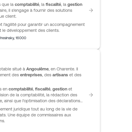
s que la
comptabilité
, la
fiscalité
, la
gestion
aire, il s'engage à fournir des solutions
e client.
 et l'agilité pour garantir un accompagnement
et le développement des clients.
resinsky
,
16000
ptable situé à
Angoulême
, en Charente. Il
amment des
entreprises
, des
artisans
et des
ns en
comptabilité
,
fiscalité
,
gestion
et
vision de la comptabilité, la rédaction des
re, ainsi que l'optimisation des déclarations
ment juridique tout au long de la vie de
ocats. Une équipe de commissaires aux
ns.