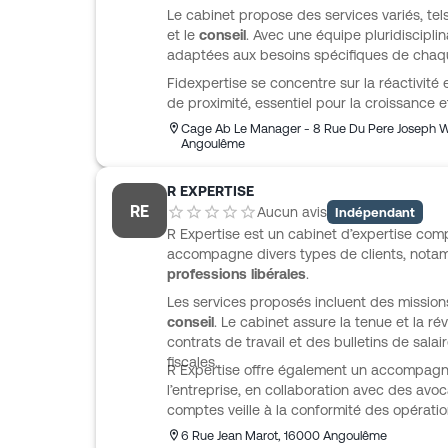
Le cabinet propose des services variés, tel
et le
conseil
. Avec une équipe pluridisciplin
adaptées aux besoins spécifiques de chaqu
Fidexpertise se concentre sur la réactivité
de proximité, essentiel pour la croissance 
Cage Ab Le Manager - 8 Rue Du Pere Joseph W
Angoulême
R EXPERTISE
RE
Aucun avis
Indépendant
R Expertise est un cabinet d’expertise com
accompagne divers types de clients, not
professions libérales
.
Les services proposés incluent des missio
conseil
. Le cabinet assure la tenue et la ré
contrats de travail et des bulletins de salai
fiscales.
R Expertise offre également un accompagne
l’entreprise, en collaboration avec des av
comptes veille à la conformité des opératio
6 Rue Jean Marot
,
16000
Angoulême