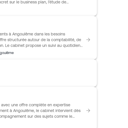
cret sur le business plan, l’étude de
, les questions fiscales, le statut du dirigeant,
i auprès d’une clientèle traditionnelle
artisans. Une part de son activité est
es, avec un accompagnement adapté aux
ents à Angoulême dans les besoins
offre structurée autour de la comptabilité, de
tion. Le cabinet propose un suivi au quotidien,
 adaptée aux enjeux de pilotage comme aux
ngoulême
ermet de réunir, au même endroit, les
scales, les sujets liés à la paie et au social,
x gérer l’activité et prendre les bonnes
avec une offre complète en expertise
ment à Angoulême, le cabinet intervient dès
accompagnement sur des sujets comme le
 patrimoine du dirigeant. Dirigé par Arnaud
e et plus de 30 ans d’expérience. Le Cabinet