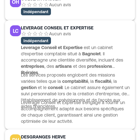
OH
Aucun avis
Indépendant
LEVERAGE CONSEIL ET EXPERTISE
LC
Aucun avis
Indépendant
Leverage Conseil et Expertise
est un cabinet
d'expertise comptable situé à
Bagnolet
. Il
accompagne une clientèle diversifiée, incluant des
entreprises
, des
artisans
et des
professions
libérales
.
Les services proposés englobent des missions
variées telles que la
comptabilité
, la
fiscalité
, la
gestion
et le
conseil
. Le cabinet assure également un
suivi personnalisé lors de la création d'entreprise, de
l'établissement de prévisionnels et de l'accès aux
Leverage Conseil et Expertise s'engage à fournir un
aides financières.
accompagnement adapté aux besoins spécifiques
de chaque client, garantissant ainsi une gestion
optimisée de leur activité.
DESGRANGES HERVE
DH