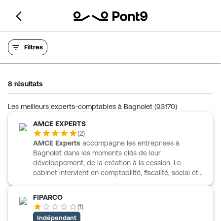
Filtres
8
résultats
Les meilleurs experts-comptables à Bagnolet (93170)
AMCE EXPERTS
(
2
)
AMCE Experts
accompagne les entreprises à
Bagnolet dans les moments clés de leur
développement, de la création à la cession. Le
cabinet intervient en comptabilité, fiscalité, social et
assistance juridique, avec un accompagnement qui
couvre aussi bien le choix du statut, le business plan
FIPARCO
et le plan de financement que les déclarations
(
1
)
fiscales et sociales. AMCE Experts s’adresse
Indépendant