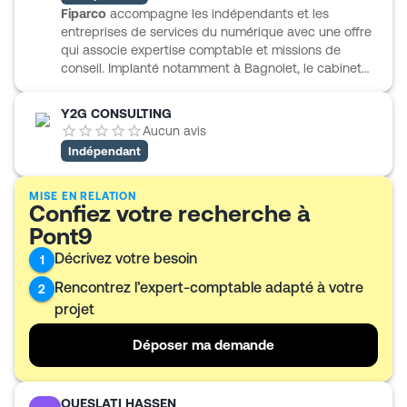
notamment aux artisans et commerçants, aux
Fiparco
accompagne les indépendants et les
associations et comités, aux TPE, PME, PMI, filiales,
entreprises de services du numérique avec une offre
ainsi qu’aux professions libérales. Le cabinet propose
qui associe expertise comptable et missions de
également un appui en audit fiscal, diagnostic social
conseil. Implanté notamment à Bagnolet, le cabinet
et accompagnement des créateurs d’entreprise au
met en avant une spécialisation métier tournée vers
démarrage de leur activité.
les freelances et les sociétés de services
Y2G CONSULTING
informatiques. Son accompagnement couvre aussi le
Aucun avis
conseil juridique, le conseil fiscal, l’examen de
Indépendant
conformité fiscale, le conseil en gestion ainsi que le
portage salarial. Fiparco présente également une
organisation répartie sur plusieurs sites, avec des
MISE EN RELATION
Confiez votre recherche à
compétences sectorielles identifiées selon les
Pont9
activités suivies.
Décrivez votre besoin
1
Rencontrez l’expert-comptable adapté à votre
2
projet
Déposer ma demande
OUESLATI HASSEN