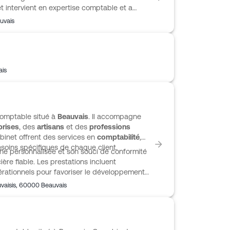
 intervient en expertise comptable et a
riat aux comptes. L’équipe met en avant une
uvais
ptables disponibles, réactifs et impliqués au
près des réalités de l’activité, avec une
ciaux et juridiques. Cette organisation
és, dont plusieurs sont dédiés au secteur
ais
comptable situé à
Beauvais
. Il accompagne
prises
, des
artisans
et des
professions
binet offrent des services en
comptabilité
,
oins spécifiques de chaque client.
he personnalisée et son souci de conformité
ière fiable. Les prestations incluent
érationnels pour favoriser le développement
vaisis
,
60000
Beauvais