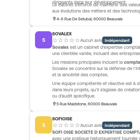
dirigeants dans leur développement.
Le cabinet s'efforce de maintenir des valeu
aux évolutions des métiers et des technolog
4-6 Rue De Setubal
,
60000
Beauvais
SOVALEX
S
Aucun avis
Indépendant
Sovalex
est un cabinet d'expertise comptab
une clientèle variée, incluant des entreprise
Les missions principales incluent la
comptab
Sovalex se concentre sur la défense de l’int
et la sincérité des comptes.
Une équipe compétente et réactive est à d
dans leurs projets, qu'il s'agisse de créati
ou d'audit spécifique.
5 Rue Maidstone
,
60000
Beauvais
SOFIOISE
S
Aucun avis
Indépendant
SOFI OISE SOCIETE D EXPERTISE COMPT
avec une pratique historiquement tournée ver