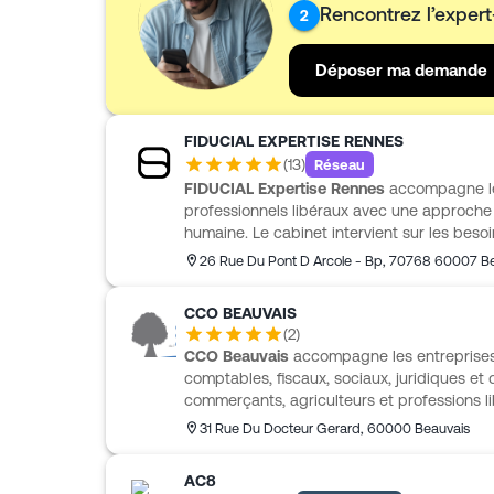
Rencontrez l’exper
2
Déposer ma demande
FIDUCIAL EXPERTISE RENNES
(
13
)
Réseau
FIDUCIAL Expertise Rennes
accompagne le
professionnels libéraux avec une approche d
humaine. Le cabinet intervient sur les besoin
comptable, établissement des comptes annue
26 Rue Du Pont D Arcole - Bp
,
70768
60007 Be
gestion, budget, paie et gestion des salariés
décisions d’organisation, d’investissement 
CCO BEAUVAIS
commerçants, prestataires de services, agri
(
2
)
Expertise Rennes propose un accompagnemen
CCO Beauvais
accompagne les entreprises 
de simplicité et d’efficacité.
comptables, fiscaux, sociaux, juridiques et 
commerçants, agriculteurs et professions li
société, avec un interlocuteur unique pour l
31 Rue Du Docteur Gerard
,
60000
Beauvais
comptabilité, les comptes annuels, les déclar
sociales, tout en intervenant sur le juridiq
AC8
propose aussi un accompagnement au démarr