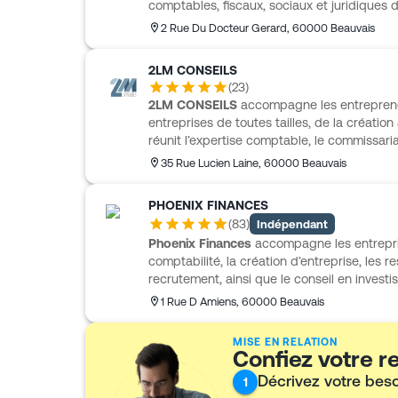
comptables, fiscaux, sociaux et juridique
peut aussi couvrir la création ou la reprise d
2 Rue Du Docteur Gerard
,
60000
Beauvais
fournisseurs et clients, ainsi que la digita
concret aux porteurs de projet pour le busine
2LM CONSEILS
du statut juridique et les formalités de lanc
(
23
)
de son fonctionnement.
2LM CONSEILS
accompagne les entreprene
entreprises de toutes tailles, de la créati
réunit l’expertise comptable, le commissari
accompagnement en fiscalité, juridique, so
35 Rue Lucien Laine
,
60000
Beauvais
10 personnes permet un suivi structuré, avec
l’écoute et à la simplicité dans la relation
PHOENIX FINANCES
d’activités variées, notamment dans le commer
(
83
)
Indépendant
avec une approche adaptée aux besoins co
Phoenix Finances
accompagne les entrepris
comptabilité, la création d’entreprise, les 
recrutement, ainsi que le conseil en investi
la tenue des comptes, les déclarations, les f
1 Rue D Amiens
,
60000
Beauvais
pilotage. Il s’adresse aussi à plusieurs prof
CHR, du BTP, les professions libérales, les a
MISE EN RELATION
loueurs en meublé. L’accompagnement est
Confiez votre 
interlocuteur unique selon les besoins.
Décrivez votre bes
1