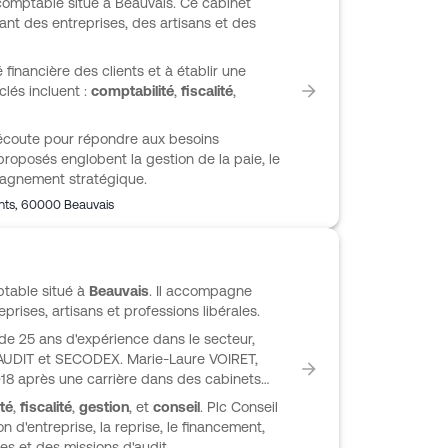
comptable situé à Beauvais. Ce cabinet
nt des entreprises, des artisans et des
é financière des clients et à établir une
lés incluent :
comptabilité
,
fiscalité
,
'écoute pour répondre aux besoins
proposés englobent la gestion de la paie, le
pagnement stratégique.
nts
,
60000
Beauvais
ptable situé à
Beauvais
. Il accompagne
prises, artisans et professions libérales.
 de 25 ans d'expérience dans le secteur,
UDIT et SECODEX. Marie-Laure VOIRET,
2018 après une carrière dans des cabinets
té
,
fiscalité
,
gestion
, et
conseil
. Plc Conseil
 d'entreprise, la reprise, le financement,
es et des missions d'audit.