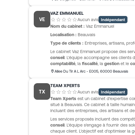
VAZ EMMANUEL
VE
Aucun avis
Indépendant
Nom du cabinet :
Vaz Emmanuel
Localisation :
Beauvais
Type de clients :
Entreprises, artisans, prof
Le cabinet Vaz Emmanuel propose des serv
conseil
. L'équipe accompagne ses clients d
comptabilité
, la
fiscalité
, la
gestion
et le
co
client bénéficie d'une approche adaptée à 
Allee Du Tir A L Arc - E005
,
60000
Beauvais
taille et son secteur d'activité. Le cabine
des enjeux des start-up, des professions li
TEAM XPERTS
TX
Aucun avis
Indépendant
Team Xperts
est un cabinet d'expertise c
situé à Beauvais. Ce cabinet à taille humai
incluant des entreprises, des artisans et de
Les services proposés incluent des compé
conseil
. L'équipe s'engage à fournir des s
chaque client. L'objectif est d'optimiser la