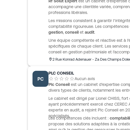
Rf Solut Expert
est un cabinet d'expertise 
accompagne une clientèle variée, comprena
professions libérales.
Les missions consistent à garantir l'intégrit
comptabilité rigoureuse. Les compétences c
gestion
,
conseil
et
audit
.
Une équipe compétente et réactive est à l
spécifiques de chaque client. Les services 
conseil en gestion patrimoniale et l'accom
2 Rue Konrad Adenauer - Za Des Champs Dole
PLC CONSEIL
PC
Aucun avis
Plc Conseil
est un cabinet d'expertise com
divers types de clients, notamment les entre
Le cabinet est dirigé par Lionel CHISS, fort
ayant précédemment exercé chez CEREC A
experte en audit, a rejoint Plc Conseil en 
spécialisés.
Les compétences clés incluent :
comptabili
propose des solutions adaptées à la création
ainsi qu'à la gestion des ressources humain