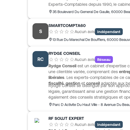
Experts-Comptables depuis 1990, le cabinet
aussi développé des missions de commissa
35 Boulevard Du General De Gaulle
,
60000
Bea
relation de proximité, avec des experts-com
quotidien. Les conseils sont pensés au plus 
SMARTCOMPTA60
maîtrise des enjeux comptables, fiscaux, so
S
Aucun avis
Indépendant
s’appuie sur des collaborateurs expériment
agricole.
13 Rue Du Marechal De Boufflers
,
60000
Beauv
RYDGE CONSEIL
RC
Aucun avis
Réseau
Rydge Conseil
est un cabinet d'expertise 
une clientèle variée, comprenant des
entre
libérales
. Les experts-comptables de ce ca
fiscalité
,
gestion
et
conseil
adaptés aux bes
Rydge Conseil se distingue par son approc
légale, garantissant ainsi une gestion financ
également des conseils stratégiques et op
des entreprises.
Parc D Activite Du Haut Ville - 8 Avenue Du Beau
RF SOLUT EXPERT
Aucun avis
Indépendant