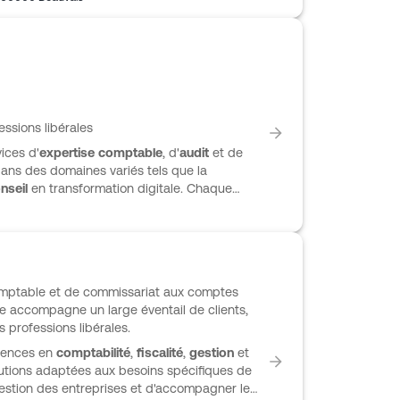
essions libérales
ices d'
expertise comptable
, d'
audit
et de
ans des domaines variés tels que la
nseil
en transformation digitale. Chaque
ses besoins spécifiques, quels que soient sa
t se distingue par sa connaissance approfondie
bérales et des associations.
omptable et de commissariat aux comptes
ne accompagne un large éventail de clients,
s professions libérales.
tences en
comptabilité
,
fiscalité
,
gestion
et
olutions adaptées aux besoins spécifiques de
 gestion des entreprises et d'accompagner les