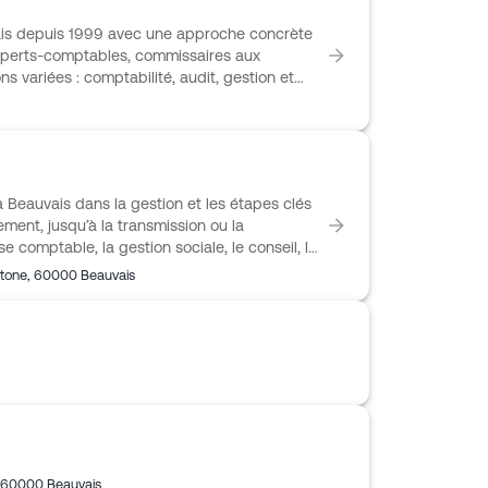
ssion.
is depuis 1999 avec une approche concrète
 experts-comptables, commissaires aux
s variées : comptabilité, audit, gestion et
, juridique et accompagnement numérique. AC8
fférentes, de la TPE à l’association, en
ntreprises. Le cabinet travaille aussi avec
obilier, les transports ou le sanitaire et
collaboratifs, à la formation et à
Beauvais dans la gestion et les étapes clés
ement, jusqu’à la transmission ou la
se comptable, la gestion sociale, le conseil, la
uridique, fiscal, comptable et financier.
stone
,
60000
Beauvais
tableaux de bord, la trésorerie, les salariés
 A3C CONSEIL s’adresse notamment aux
, agriculteurs, associations, CSE,
un suivi de proximité au quotidien.
60000
Beauvais