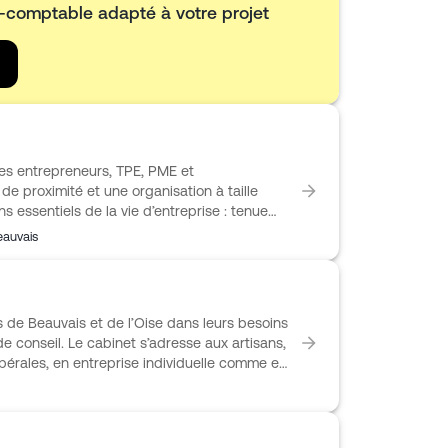
t-comptable adapté à votre projet
s entrepreneurs, TPE, PME et
e proximité et une organisation à taille
s essentiels de la vie d’entreprise : tenue
ls, déclarations fiscales, TVA, analyse de
auvais
. Il conseille aussi ses clients dans leurs
ou de recrutement. Présent auprès d’artisans,
culteurs et professions libérales, FIDUCIAL
t concret pour gérer l’activité avec plus
de Beauvais et de l’Oise dans leurs besoins
de conseil. Le cabinet s’adresse aux artisans,
bérales, en entreprise individuelle comme en
e suivi au quotidien. Il prend en charge la
ations fiscales, la paie et les formalités
ue courant de l’entreprise. CCO Beauvais
age, dans le pilotage de l’activité, le