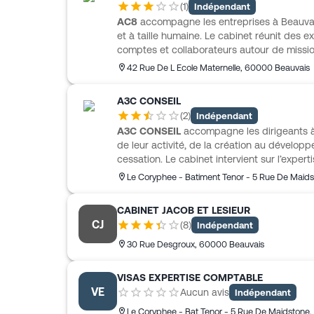
(
1
)
Indépendant
financement, l’investissement ou la transmi
AC8
accompagne les entreprises à Beauva
et à taille humaine. Le cabinet réunit des
comptes et collaborateurs autour de mission
pilotage, paie et conseil social, fiscalité
42 Rue De L Ecole Maternelle
,
60000
Beauvais
intervient auprès de structures de tailles di
passant par les holdings, start-up et auto-e
A3C CONSEIL
des secteurs divers comme le bâtiment, l’imm
(
2
)
Indépendant
social, avec une attention portée aux outils 
A3C CONSEIL
accompagne les dirigeants à 
l’organisation.
de leur activité, de la création au développ
cessation. Le cabinet intervient sur l’experti
gestion de patrimoine et l’accompagnement j
Le Coryphee - Batiment Tenor - 5 Rue De Maid
L’équipe suit aussi les comptes annuels, les 
et les relations avec les administrations.
CABINET JACOB ET LESIEUR
artisans, commerçants, professions libérales
CJ
(
8
)
Indépendant
investisseurs immobiliers et TPE/PME, avec 
30 Rue Desgroux
,
60000
Beauvais
VISAS EXPERTISE COMPTABLE
VE
Aucun avis
Indépendant
Le Coryphee - Bat Tenor - 5 Rue De Maidstone
,