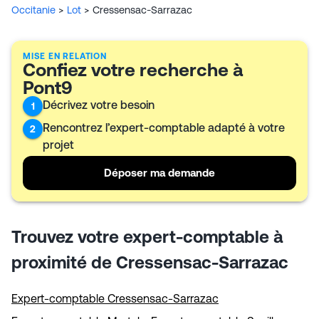
sur des questions ponctuelles de gestion. L’équipe
Occitanie
>
Lot
>
Cressensac-Sarrazac
intervient aussi en social, de l’embauche aux paies et
déclarations, et peut accompagner les entreprises en
difficulté, y compris dans la préparation de plans de
MISE EN RELATION
redressement. Une organisation fondée sur la relation
Confiez votre recherche à
de confiance et le suivi direct des dossiers.
Pont9
Décrivez votre besoin
1
Rencontrez l’expert-comptable adapté à votre
2
projet
Déposer ma demande
Trouvez votre expert-comptable à
proximité de Cressensac-Sarrazac
Expert-comptable Cressensac-Sarrazac