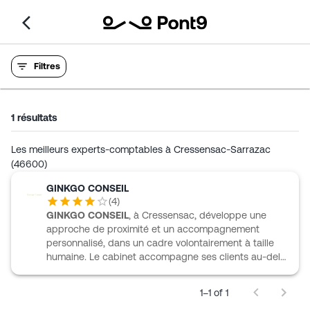
Filtres
1
résultats
Les meilleurs experts-comptables à Cressensac-Sarrazac
(46600)
GINKGO CONSEIL
(
4
)
GINKGO CONSEIL
, à Cressensac, développe une
approche de proximité et un accompagnement
personnalisé, dans un cadre volontairement à taille
humaine. Le cabinet accompagne ses clients au-delà
de l’établissement des comptes annuels, avec des
entretiens bilan individualisés, des prévisionnels, des
1–1 of 1
travaux juridiques liés à la vie des sociétés et un suivi