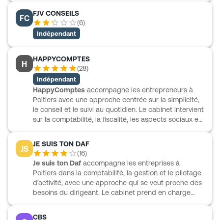
registre phytosanitaire numérique via Smag Farmer.
transmission et recouvrement. Son accompagnement
FJV CONSEILS
FC
s’adresse à des profils variés, notamment TPE, PME,
(
6
)
artisans, commerçants, professions libérales,
Indépendant
agriculteurs, associations et start-ups. Cogedis
propose aussi Fluxéo, sa plateforme dédiée à la
facturation électronique, pour aider les entreprises à
HAPPYCOMPTES
H
anticiper cette évolution. Chaque client bénéficie d’un
(
28
)
suivi régulier, d’un interlocuteur unique et d’outils
Indépendant
digitaux pour gérer son activité avec plus de
HappyComptes
accompagne les entrepreneurs à
simplicité.
Poitiers avec une approche centrée sur la simplicité,
le conseil et le suivi au quotidien. Le cabinet intervient
sur la comptabilité, la fiscalité, les aspects sociaux et
RH, avec des formules adaptées selon le niveau
d’accompagnement recherché. HappyComptes
JE SUIS TON DAF
JS
s’adresse aussi aux professionnels de santé, aux
(
16
)
porteurs de projets immobiliers ainsi qu’aux créateurs
Je suis ton Daf
accompagne les entreprises à
et repreneurs d’entreprise. L’équipe met en avant un
Poitiers dans la comptabilité, la gestion et le pilotage
accompagnement personnalisé, des échanges de
d’activité, avec une approche qui se veut proche des
proximité et des solutions digitales modernes, avec
besoins du dirigeant. Le cabinet prend en charge
un espace client facilitant la transmission et l’accès
tout ou partie de la gestion administrative et
aux documents financiers.
comptable, mais aussi le conseil tout au long de
CBS