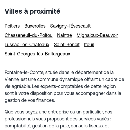
Cogedis s’adresse aux TPE, PME, artisans,
commerçants, professions libérales, agriculteurs,
Villes à proximité
associations et start-ups. L’équipe accompagne aussi
la transition vers la facture électronique, notamment
avec sa plateforme Fluxéo.
Poitiers
Buxerolles
Savigny-l'Évescault
Chasseneuil-du-Poitou
Naintré
Mignaloux-Beauvoir
Lussac-les-Châteaux
Saint-Benoît
Iteuil
Saint-Georges-lès-Baillargeaux
Fontaine-le-Comte, située dans le département de la
Vienne, est une commune dynamique offrant un cadre de
vie agréable. Les experts-comptables de cette région
sont à votre disposition pour vous accompagner dans la
gestion de vos finances.
Que vous soyez une entreprise ou un particulier, nos
professionnels vous proposent des services variés :
comptabilité, gestion de la paie, conseils fiscaux et