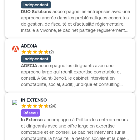
financières ou le management de transition. BAMS &
Indépendant
ASSOCIÉS développe aussi un accompagnement à
DUO Solutions
accompagne les entreprises avec une
l’international et sur les enjeux de durabilité,
approche ancrée dans les problématiques concrètes
notamment autour de la CSRD. L’ensemble s’appuie
de gestion, de fiscalité et d’actualité réglementaire.
sur un fonctionnement tourné vers l’humain, la
Installé à Vivonne, le cabinet partage régulièrement
réactivité et des outils collaboratifs pensés pour
des informations utiles sur les mesures fiscales, les
faciliter le quotidien.
obligations déclaratives, les crédits d’impôt ou
ADECIA
encore les évolutions touchant les entreprises et le
(
2
)
monde agricole. Cette présence éditoriale traduit une
Indépendant
veille active et un suivi attentif des sujets qui
ADECIA
accompagne les dirigeants avec une
comptent pour les dirigeants. DUO Solutions s’inscrit
approche large qui réunit expertise comptable et
ainsi dans un accompagnement comptable et fiscal
conseil. À Saint-Benoît, le cabinet intervient en
de proximité, avec une attention portée aux besoins
comptabilité, social, audit, juridique et consulting,
des professionnels au quotidien.
avec une vision 360° pensée pour les besoins de
l’entreprise et de son dirigeant. ADECIA développe
IN EXTENSO
aussi une activité de Family Officer, avec des missions
(
24
)
en planification patrimoniale, gestion de patrimoine,
Réseau
planification fiscale et gestion administrative. Cette
In Extenso
accompagne à Poitiers les entrepreneurs
organisation permet d’aborder aussi bien le pilotage
et dirigeants avec une offre large en expertise
courant que les projets plus structurants, comme une
comptable et en conseil. Le cabinet intervient sur la
acquisition d’entreprise, avec un accompagnement
comptabilité, la fiscalité, la gestion sociale et la paie,