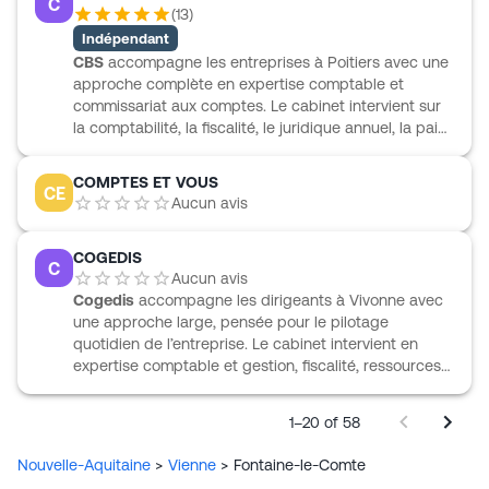
C
l’année pour aider à exploiter les données
(
13
)
comptables dans le pilotage de l’entreprise. Son
Indépendant
accompagnement couvre également la paie et les
CBS
accompagne les entreprises à Poitiers avec une
déclarations sociales, le secrétariat juridique, la
approche complète en expertise comptable et
création et la transmission, ainsi que les outils de
commissariat aux comptes. Le cabinet intervient sur
gestion, l’audit des systèmes d’information et le
la comptabilité, la fiscalité, le juridique annuel, la paie
support informatique.
et les déclarations sociales, avec un suivi utile au
pilotage de l’activité grâce aux tableaux de bord,
COMPTES ET VOUS
CE
situations et budgets. CBS propose aussi un
Aucun avis
accompagnement stratégique à la création, à la
transmission, à l’évaluation et à l’audit d’acquisition,
COGEDIS
ainsi qu’en gestion patrimoniale. L’organisation repose
C
Aucun avis
sur une structure à taille humaine, un interlocuteur
Cogedis
accompagne les dirigeants à Vivonne avec
dédié et une équipe pluridisciplinaire attentive,
une approche large, pensée pour le pilotage
réactive et engagée dans la durée.
quotidien de l’entreprise. Le cabinet intervient en
expertise comptable et gestion, fiscalité, ressources
humaines, conseil juridique, gestion patrimoniale,
prévoyance, recouvrement, stratégie d’entreprise,
1–20 of 58
formation et transmission. Cette organisation permet
de suivre des besoins très variés avec un
Nouvelle-Aquitaine
>
Vienne
>
Fontaine-le-Comte
interlocuteur unique et des outils digitaux adaptés.