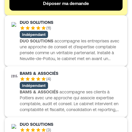
aux décisions plus stratégiques.
Déposer ma demande
DUO SOLUTIONS
(
11
)
Indépendant
DUO SOLUTIONS
accompagne les entreprises avec
une approche de conseil et d’expertise comptable
pensée comme un véritable partenariat. Installé à
Neuville-de-Poitou, le cabinet met en avant un
accompagnement engagé, avec des services
organisés autour des besoins des dirigeants. Son
BAMS & ASSOCIÉS
positionnement associe expertise comptable et
(
4
)
conseil, dans une logique de suivi durable de
Indépendant
l’entreprise. DUO SOLUTIONS anime aussi une vie de
BAMS & ASSOCIÉS
accompagne ses clients à
réseau à travers le Club DUO et partage
Poitiers avec une approche qui associe expertise
régulièrement des actualités ainsi que des rendez-
comptable, audit et conseil. Le cabinet intervient en
vous utiles. Une présentation sobre et claire, tournée
comptabilité et fiscalité, consolidation et reporting,
vers l’accompagnement des professionnels au fil de
audit financier, contrôle interne, paie et RH, ainsi
leurs enjeux.
qu’en conseil opérationnel, avec des missions comme
DUO SOLUTIONS
l’externalisation des fonctions comptables et
(
3
)