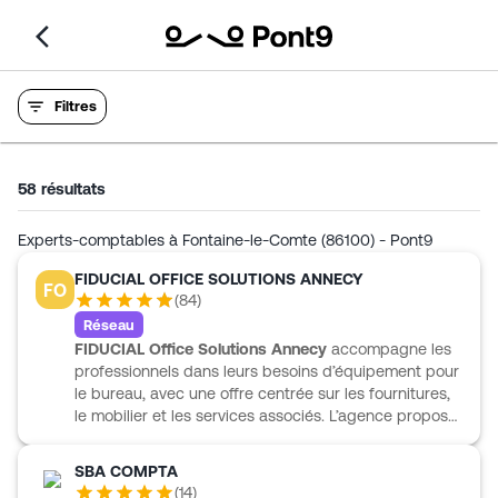
Filtres
58
résultats
Experts-comptables à Fontaine-le-Comte (86100) - Pont9
FIDUCIAL OFFICE SOLUTIONS ANNECY
FO
(
84
)
Réseau
FIDUCIAL Office Solutions Annecy
accompagne les
professionnels dans leurs besoins d’équipement pour
le bureau, avec une offre centrée sur les fournitures,
le mobilier et les services associés. L’agence propose
des solutions pour les fournitures de bureau, le
papier et les consommables informatiques, ainsi que
SBA COMPTA
la bureautique en ligne, l’imprimerie et la gestion des
(
14
)