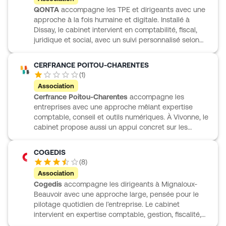
QONTA
accompagne les TPE et dirigeants avec une
approche à la fois humaine et digitale. Installé à
Dissay, le cabinet intervient en comptabilité, fiscal,
juridique et social, avec un suivi personnalisé selon
les besoins et le budget de chaque entreprise.
L’équipe s’adresse notamment aux artisans,
CERFRANCE POITOU-CHARENTES
commerçants, professions libérales et acteurs de
(
1
)
l’immobilier, avec des accompagnements adaptés à
Association
chaque activité. Le cabinet s’appuie aussi sur des
Cerfrance Poitou-Charentes
accompagne les
outils comme MyUnisoft et Axonaut pour faciliter la
entreprises avec une approche mêlant expertise
gestion au quotidien. Une structure à taille humaine,
comptable, conseil et outils numériques. À Vivonne, le
attentive, réactive et tournée vers l’accompagnement
cabinet propose aussi un appui concret sur les
concret des chefs d’entreprise.
enjeux de digitalisation, avec Cerfrance Connect, un
bureau digital accessible sur mobile, une plateforme
COGEDIS
de facture électronique et des solutions
(
8
)
complémentaires en informatique et conseil digital.
Association
L’accompagnement se veut proche du terrain, à
Cogedis
accompagne les dirigeants à Mignaloux-
travers des webinaires, ateliers pratiques et parcours
Beauvoir avec une approche large, pensée pour le
e-formation. Cerfrance Poitou-Charentes intervient
pilotage quotidien de l’entreprise. Le cabinet
également sur des sujets liés à l’agriculture et à
intervient en expertise comptable, gestion, fiscalité,
l’environnement, notamment pour la gestion du
ressources humaines, conseil juridique, stratégie,