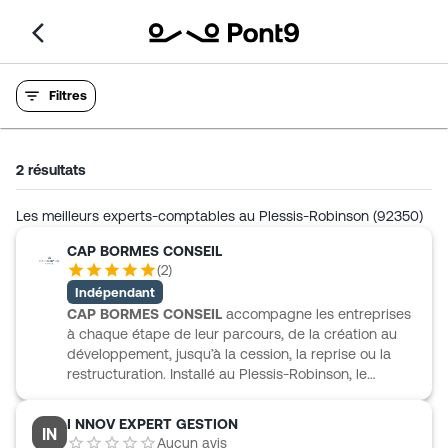
Filtres
2
résultats
Les meilleurs experts-comptables au Plessis-Robinson (92350)
CAP BORMES CONSEIL
(
2
)
Indépendant
CAP BORMES CONSEIL
accompagne les entreprises
à chaque étape de leur parcours, de la création au
développement, jusqu’à la cession, la reprise ou la
restructuration. Installé au Plessis-Robinson, le
cabinet s’adresse aussi bien aux créateurs
d’entreprise, artisans et commerçants qu’aux
I NNOV EXPERT GESTION
IN
dirigeants de PME, d’ETI et aux directions de groupe.
Aucun avis