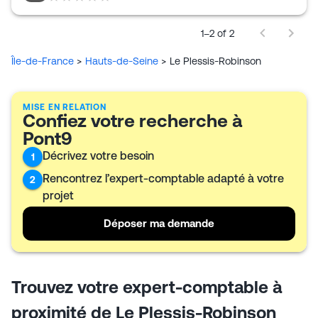
Son intervention couvre la comptabilité, la fiscalité, le
juridique, la paie et le social, avec des missions de
conseil en gestion, pilotage d’entreprise, recherche
1–2 of 2
de financement et audit d’acquisition. Le cabinet
Île-de-France
intervient également sur des sujets plus techniques
>
Hauts-de-Seine
>
Le Plessis-Robinson
comme la consolidation, les fusions et les normes
IFRS.
MISE EN RELATION
Confiez votre recherche à
Pont9
Décrivez votre besoin
1
Rencontrez l’expert-comptable adapté à votre
2
projet
Déposer ma demande
Trouvez votre expert-comptable à
proximité de Le Plessis-Robinson