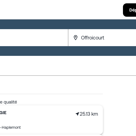
Dé
e qualité
GIE
25.13 km
t-Haplemont