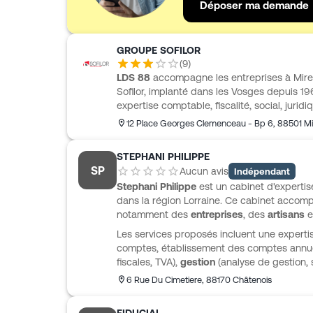
Déposer ma demande
GROUPE SOFILOR
(
9
)
LDS 88
accompagne les entreprises à Mire
Sofilor, implanté dans les Vosges depuis 196
expertise comptable, fiscalité, social, juridi
accompagnement pensé pour les chefs d’en
12 Place Georges Clemenceau - Bp 6
,
88501
Mi
révision comptable, comptes annuels, déclar
gestion sociale s’inscrivent dans une approc
STEPHANI PHILIPPE
accessible. LDS 88 propose aussi des sol
SP
Aucun avis
Indépendant
espace client sécurisé, la comptabilité en l
Stephani Philippe
est un cabinet d'experti
via ACD Bank, pour faciliter le pilotage et l
dans la région Lorraine. Ce cabinet accomp
notamment des
entreprises
, des
artisans
e
Les services proposés incluent une expert
comptes, établissement des comptes annue
fiscales, TVA),
gestion
(analyse de gestion, 
(établissement des bulletins de paie, déclar
6 Rue Du Cimetiere
,
88170
Châtenois
(organisation, investissements, embauches)