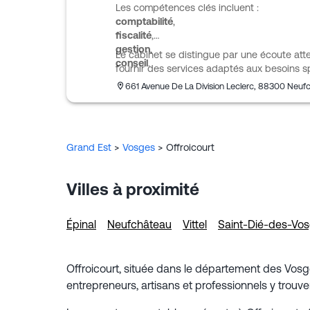
comptabilité
fiscalité
gestion
Le cabinet se distingue par une écoute at
conseil
.
fournir des services adaptés aux besoins s
661 Avenue De La Division Leclerc
,
88300
Neuf
Grand Est
>
Vosges
>
Offroicourt
Villes à proximité
Épinal
Neufchâteau
Vittel
Saint-Dié-des-Vo
Offroicourt, située dans le département des Vosg
entrepreneurs, artisans et professionnels y trou