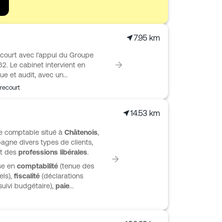
7.95 km
court avec l’appui du Groupe
2. Le cabinet intervient en
que et audit, avec un
treprise au quotidien. Tenue ou
recourt
ations fiscales, paie, DSN et
he à la fois structurée et
14.53 km
utions numériques, comme un
igne et la récupération bancaire
se comptable situé à
Châtenois
,
a transmission des informations.
agne divers types de clients,
t des
professions libérales
.
ise en
comptabilité
(tenue des
ls),
fiscalité
(déclarations
suivi budgétaire),
paie
ations sociales) et
conseil
.