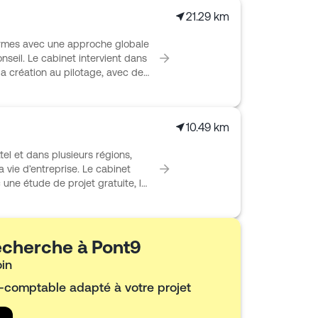
21.29 km
rmes avec une approche globale
onseil. Le cabinet intervient dans
 la création au pilotage, avec des
 juridique et conseil social.
 dans une offre de services à
u dirigeant comme à ceux de son
10.49 km
mpagnement dans la durée donnent
quotidien.
l et dans plusieurs régions,
 vie d’entreprise. Le cabinet
c une étude de projet gratuite, la
tatut juridique et l’appui aux
aussi en charge les déclarations
aux pour piloter l’activité, suivre
ormes. Son organisation
recherche à Pont9
n fonctionnement en adhésion
oin
le et de proximité.
t-comptable adapté à votre projet