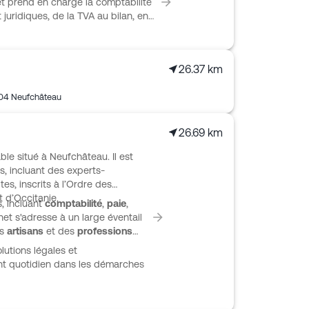
et prend en charge la comptabilité
t juridiques, de la TVA au bilan, en
és liées aux salariés. Il intervient
compagnement sur le projet, le
 et le choix du régime fiscal. Côté
26.37 km
plication mobile et une interface
s pour piloter factures,
04
Neufchâteau
26.69 km
le situé à Neufchâteau. Il est
, incluant des experts-
s, inscrits à l’Ordre des
 d’Occitanie.
, incluant
comptabilité
,
paie
,
net s'adresse à un large éventail
es
artisans
et des
professions
utions légales et
t quotidien dans les démarches