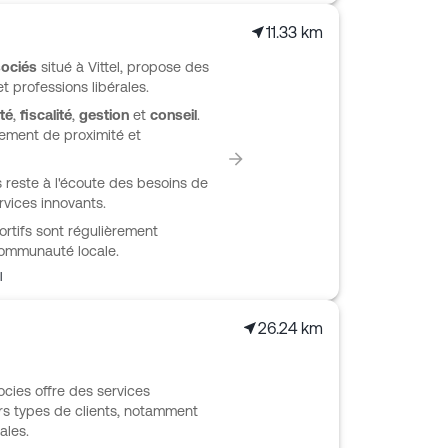
11.33 km
sociés
situé à Vittel, propose des
t professions libérales.
té
,
fiscalité
,
gestion
et
conseil
.
ement de proximité et
 reste à l'écoute des besoins de
rvices innovants.
rtifs sont régulièrement
 communauté locale.
l
26.24 km
ocies offre des services
rs types de clients, notamment
ales.