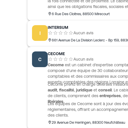
la fois connectée et de proximité. Le cabin
ainsi que les obligations fiscales, sociales e
passant par les fiches de paie et les formalit
6 Rue Des Cloitres
,
88500
Mirecourt
aussi en création d’entreprise, avec un ac
business plan, les statuts, l’immatriculation
INTERSUM
organisation, Okcompta s’appuie sur une ap
I
Aucun avis
en ligne synchronisée aux comptes bancaire
661 Avenue De La Division Leclerc - Bp 159
,
883
justificatifs et notes de frais en temps réel.
CECOME
C
Aucun avis
Cecome
est un cabinet d'expertise comptab
composé d'une équipe de 30 collaborateurs
comptables et des commissaires aux compte
experts-comptables des régions Lorraine et
Cecome prend en charge diverses missions
audit
,
fiscalité
,
juridique
et
conseil
. Le cabi
de clients, comprenant des
entreprises
, d
libérales
.
Les équipes de Cecome sont à jour des évol
réglementaires, offrant un accompagnemen
des clients.
29 Avenue De Herringen
,
88300
Neufchâteau