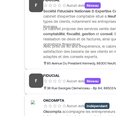
FIDUCIAL
F
Aucun avis
Réseau
Société Fiduciaire Nationale D Expertise 
cabinet d'expertise comptable situé à
Neuf
types de clients, notamment les entreprises,
libérales.
Le cabinet propose des services variés dan
comptabilité
,
fiscalité
,
gestion
et
conseil
. 
réalisation de devis et de factures, ainsi q
opérations financières.
Avec près de 40 ans d'expérience, le cabin
satisfaction des besoins de ses clients en m
adaptés et des conseils experts.
85 Avenue Du President Kennedy
,
88300
Neuf
FIDUCIAL
F
Aucun avis
Réseau
38 Rue Georges Clemenceau - Bp 84
,
88503
M
OKCOMPTA
Aucun avis
Indépendant
Okcompta
accompagne les entrepreneurs 