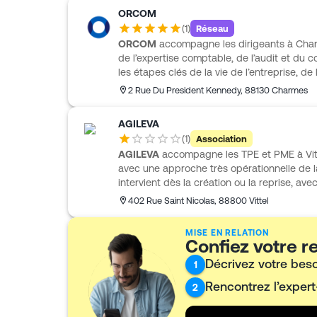
ORCOM
(
1
)
Réseau
ORCOM
accompagne les dirigeants à Cha
de l’expertise comptable, de l’audit et du c
les étapes clés de la vie de l’entreprise, de
compétences en comptabilité, fiscalité, paie,
2 Rue Du President Kennedy
,
88130
Charmes
Adossé à l’organisation ORCOM, il s’inscrit
360° pensée pour répondre aux besoins d
AGILEVA
activité. La proximité, l’écoute et l’acco
(
1
)
Association
à ORCOM une place de partenaire utile au 
AGILEVA
accompagne les TPE et PME à Vitte
avec une approche très opérationnelle de la
intervient dès la création ou la reprise, ave
réalisation d’un business plan, le choix du s
402 Rue Saint Nicolas
,
88800
Vittel
démarches administratives. AGILEVA prend 
sociales et met à disposition des outils digit
MISE EN RELATION
la trésorerie, éditer devis et factures conf
Confiez votre 
d’association d’expertise comptable et so
Décrivez votre bes
1
donnent un cadre d’accompagnement durab
Rencontrez l’exper
2