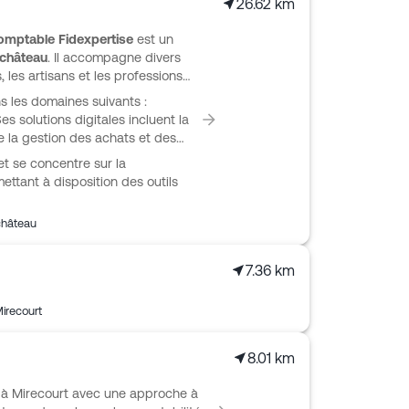
26.62 km
Comptable Fidexpertise
est un
château
. Il accompagne divers
 les artisans et les professions
s les domaines suivants :
Ses solutions digitales incluent la
ue la gestion des achats et des
et se concentre sur la
ettant à disposition des outils
château
7.36 km
irecourt
8.01 km
à Mirecourt avec une approche à