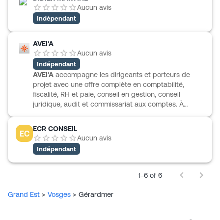
Aucun avis
Indépendant
AVEI'A
Aucun avis
Indépendant
AVEI'A
accompagne les dirigeants et porteurs de
projet avec une offre complète en comptabilité,
fiscalité, RH et paie, conseil en gestion, conseil
juridique, audit et commissariat aux comptes. À
Gérardmer, l’équipe s’inscrit dans un cabinet présent
sur plusieurs sites du Grand Est et au Luxembourg,
ECR CONSEIL
EC
avec une volonté affirmée de proximité et de
Aucun avis
disponibilité. Le cabinet intervient auprès
Indépendant
d’entreprises de secteurs variés, mais aussi sur des
missions dédiées aux établissements médico-sociaux
et hospitaliers ainsi qu’aux activités équestres et
1–6 of 6
agricoles. Un appui est également proposé pour la
création d’entreprise et l’implantation au
Grand Est
>
Vosges
>
Gérardmer
Luxembourg.