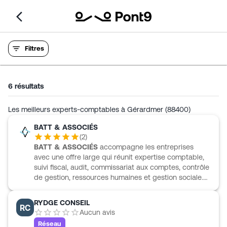
Filtres
6
résultats
Les meilleurs experts-comptables à Gérardmer (88400)
BATT & ASSOCIÉS
(
2
)
BATT & ASSOCIÉS
accompagne les entreprises
avec une offre large qui réunit expertise comptable,
suivi fiscal, audit, commissariat aux comptes, contrôle
de gestion, ressources humaines et gestion sociale.
Le cabinet intervient aussi en création d’entreprise,
externalisation, recherche de financements,
RYDGE CONSEIL
RC
évaluation ou accompagnement des entreprises en
Aucun avis
difficulté. À Gérardmer, BATT & ASSOCIÉS s’appuie
Réseau