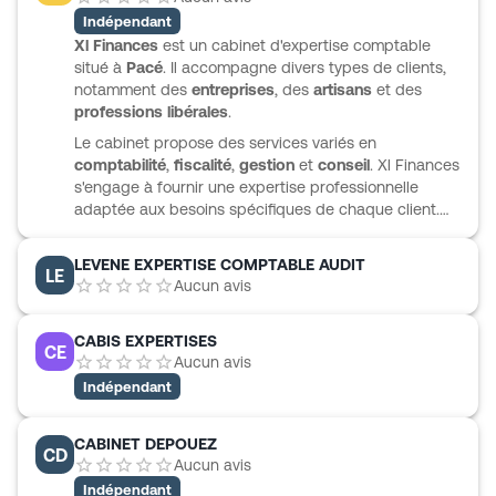
valorisation, d’investissement, de gestion sociale et
Indépendant
d’accompagnement des particuliers pour leurs
Xl Finances
est un cabinet d'expertise comptable
placements immobiliers.
situé à
Pacé
. Il accompagne divers types de clients,
notamment des
entreprises
, des
artisans
et des
professions libérales
.
Le cabinet propose des services variés en
comptabilité
,
fiscalité
,
gestion
et
conseil
. Xl Finances
s'engage à fournir une expertise professionnelle
adaptée aux besoins spécifiques de chaque client.
Membre de l’Ordre des Experts-Comptables de la
Région Bretagne, le cabinet est également inscrit
LEVENE EXPERTISE COMPTABLE AUDIT
LE
comme
commissaire aux comptes
auprès de la
Aucun avis
Cour d’Appel de Rennes.
CABIS EXPERTISES
CE
Aucun avis
Indépendant
CABINET DEPOUEZ
CD
Aucun avis
Indépendant