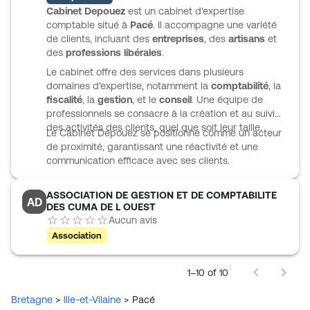
Cabinet Depouez
est un cabinet d'expertise
comptable situé à
Pacé
. Il accompagne une variété
de clients, incluant des
entreprises
, des
artisans
et
des
professions libérales
.
Le cabinet offre des services dans plusieurs
domaines d'expertise, notamment la
comptabilité
, la
fiscalité
, la
gestion
, et le
conseil
. Une équipe de
professionnels se consacre à la création et au suivi
des activités des clients, quel que soit leur taille.
Le Cabinet Depouez se positionne comme un acteur
de proximité, garantissant une réactivité et une
communication efficace avec ses clients.
ASSOCIATION DE GESTION ET DE COMPTABILITE
AD
DES CUMA DE L OUEST
Aucun avis
Association
1–10 of 10
Bretagne
>
Ille-et-Vilaine
>
Pacé