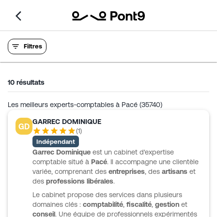
Filtres
10
résultats
Les meilleurs experts-comptables à Pacé (35740)
GARREC DOMINIQUE
GD
(
1
)
Indépendant
Garrec Dominique
est un cabinet d'expertise
comptable situé à
Pacé
. Il accompagne une clientèle
variée, comprenant des
entreprises
, des
artisans
et
des
professions libérales
.
Le cabinet propose des services dans plusieurs
domaines clés :
comptabilité
,
fiscalité
,
gestion
et
conseil
. Une équipe de professionnels expérimentés