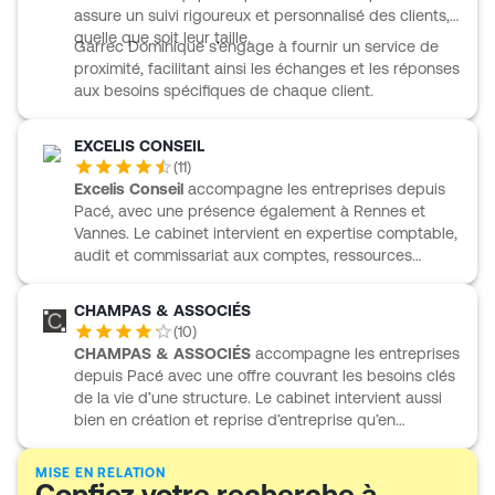
assure un suivi rigoureux et personnalisé des clients,
quelle que soit leur taille.
Garrec Dominique s'engage à fournir un service de
proximité, facilitant ainsi les échanges et les réponses
aux besoins spécifiques de chaque client.
EXCELIS CONSEIL
(
11
)
Excelis Conseil
accompagne les entreprises depuis
Pacé, avec une présence également à Rennes et
Vannes. Le cabinet intervient en expertise comptable,
audit et commissariat aux comptes, ressources
humaines et paie, ainsi qu’en conseil et stratégie. Il
suit au quotidien les besoins en comptabilité, fiscalité
CHAMPAS & ASSOCIÉS
et gestion, tout en apportant un appui sur la fiscalité
(
10
)
personnelle et l’optimisation du patrimoine. Excelis
CHAMPAS & ASSOCIÉS
accompagne les entreprises
Conseil travaille auprès de TPE, PME, entreprises
depuis Pacé avec une offre couvrant les besoins clés
innovantes et professions libérales, avec une
de la vie d’une structure. Le cabinet intervient aussi
organisation capable de prendre en charge les
bien en création et reprise d’entreprise qu’en
obligations comptables et fiscales sur ses propres
expertise comptable et fiscale, en gestion, en
outils logiciels ou sur le système du client.
ressources humaines et en juridique. Ses équipes
MISE EN RELATION
Confiez votre recherche à
suivent au quotidien des entreprises, micro-