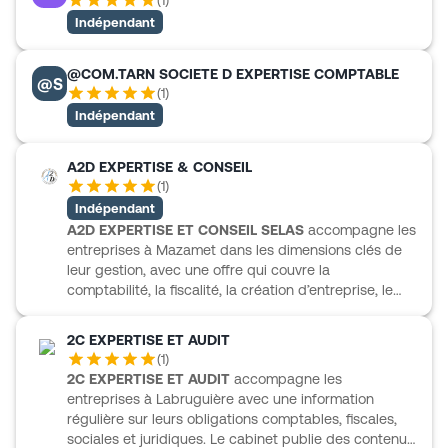
(
1
)
contrôle fiscal. Cette ligne éditoriale traduit une
Indépendant
pratique proche des préoccupations des dirigeants.
Pole Sud s’adresse ainsi aux professionnels qui
recherchent un interlocuteur capable d’éclairer les
@COM.TARN SOCIETE D EXPERTISE COMPTABLE
@S
décisions courantes, d’anticiper les évolutions
(
1
)
réglementaires et d’apporter un accompagnement
Indépendant
comptable au plus près de l’activité.
A2D EXPERTISE & CONSEIL
(
1
)
Indépendant
A2D EXPERTISE ET CONSEIL SELAS
accompagne les
entreprises à Mazamet dans les dimensions clés de
leur gestion, avec une offre qui couvre la
comptabilité, la fiscalité, la création d’entreprise, le
conseil en gestion et développement, les ressources
humaines et la paie, ainsi que l’audit et le
2C EXPERTISE ET AUDIT
commissariat aux comptes. Le cabinet intervient
(
1
)
aussi en gestion de patrimoine, ce qui permet
2C EXPERTISE ET AUDIT
accompagne les
d’aborder les enjeux professionnels et personnels
entreprises à Labruguière avec une information
dans une même logique d’accompagnement. L’accès
régulière sur leurs obligations comptables, fiscales,
à un espace client et la présence de nombreux
sociales et juridiques. Le cabinet publie des contenus