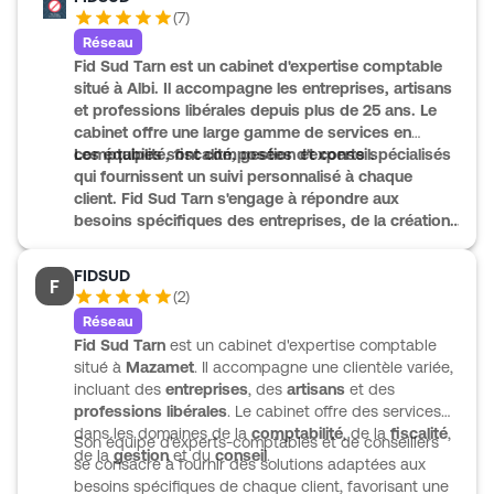
et la gestion privée du dirigeant. FIDSUD propose
(
7
)
également des outils de pilotage de l’activité et de la
Réseau
trésorerie, ainsi qu’un accompagnement sur des
Fid Sud Tarn est un cabinet d'expertise comptable
sujets actuels comme la facture électronique. Avec
situé à
Albi
. Il accompagne les
entreprises
,
artisans
près de 400 collaborateurs et 32 cabinets, l’équipe
et
professions libérales
depuis plus de 25 ans. Le
met en avant une relation de proximité et un suivi sur
cabinet offre une large gamme de services en
mesure.
comptabilité
Les équipes sont composées d'experts spécialisés
,
fiscalité
,
gestion
et
conseil
.
qui fournissent un suivi personnalisé à chaque
client. Fid Sud Tarn s'engage à répondre aux
besoins spécifiques des entreprises, de la création
à la transmission. Ce cabinet se positionne comme
un partenaire stratégique pour assurer la pérennité
FIDSUD
F
et le développement des activités professionnelles.
(
2
)
Réseau
Fid Sud Tarn
est un cabinet d'expertise comptable
situé à
Mazamet
. Il accompagne une clientèle variée,
incluant des
entreprises
, des
artisans
et des
professions libérales
. Le cabinet offre des services
dans les domaines de la
comptabilité
, de la
fiscalité
,
Son équipe d'experts-comptables et de conseillers
de la
gestion
et du
conseil
.
se consacre à fournir des solutions adaptées aux
besoins spécifiques de chaque client, favorisant une