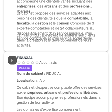
accompagne une clientèle variée, incluant des
entreprises
, des
artisans
et des
professions
libérales
.
Le cabinet propose des services adaptés aux
besoins des clients, tels que la
comptabilité
, la
fiscalité
, la
gestion
et le
conseil
. Composé de 3
experts-comptables et de 24 collaborateurs, il
dispose également d'un service juridique, d'un
La mission du cabinet est de soutenir ses clients
service comptable et d'un service social dédié.
dans la création et le développement de leurs
activités.
FIDUCIAL
F
Aucun avis
Réseau
Nom du cabinet :
FIDUCIAL
Localisation :
Albi
Ce cabinet d'expertise comptable offre des services
aux
entreprises
,
artisans
et
professions libérales
.
Son équipe accompagne les professionnels dans la
gestion de leur activité.
Les domaines d'expertise comprennent :