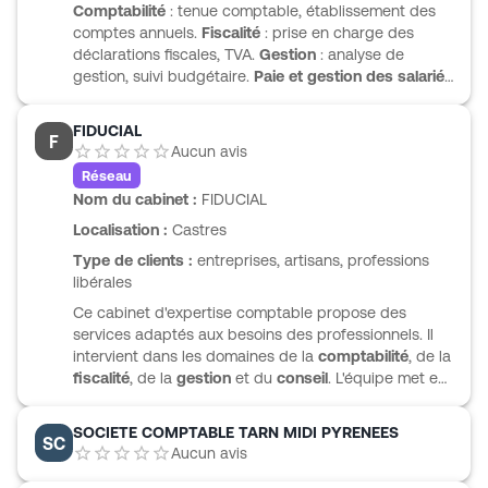
Comptabilité
: tenue comptable, établissement des
comptes annuels.
Fiscalité
: prise en charge des
déclarations fiscales, TVA.
Gestion
: analyse de
gestion, suivi budgétaire.
Paie et gestion des salariés
: établissement des bulletins de paie, déclarations
sociales.
Conseil
: organisation, décisions
FIDUCIAL
F
d’investissement.
Aucun avis
Réseau
Nom du cabinet :
FIDUCIAL
Localisation :
Castres
Type de clients :
entreprises, artisans, professions
libérales
Ce cabinet d'expertise comptable propose des
services adaptés aux besoins des professionnels. Il
intervient dans les domaines de la
comptabilité
, de la
fiscalité
, de la
gestion
et du
conseil
. L'équipe met en
œuvre des solutions digitales pour faciliter la gestion
des devis et des factures. Des outils sécurisés et
SOCIETE COMPTABLE TARN MIDI PYRENEES
SC
interactifs sont à disposition pour optimiser la gestion
Aucun avis
financière. Le cabinet accompagne les clients dans
leurs projets de création ou de développement, tout