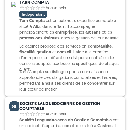
TARN COMPTA
nombreux secteurs d’activité, de l’agriculture au BTP,
Aucun avis
en passant par la santé, l’immobilier, l’hôtellerie-
Indépendant
restauration ou les professions libérales. FITECO met
Tarn Compta
est un cabinet d'expertise comptable
également à disposition
My fiteco
, un espace digital
situé à
Albi
, dans le Tarn. Il accompagne
pensé pour piloter l’entreprise en temps réel, faciliter
principalement les
entreprises
, les
artisans
et les
les échanges et sécuriser les données, tout en
professions libérales
dans la gestion de leur activité.
conservant une logique de proximité.
Le cabinet propose des services en
comptabilité
,
fiscalité
,
gestion
et
conseil
. Il aide à la création
d'entreprise, en offrant un suivi personnalisé et des
conseils adaptés aux besoins spécifiques de chaque
client.
Tarn Compta se distingue par sa connaissance
approfondie des obligations comptables et fiscales,
permettant ainsi à ses clients de se concentrer sur
leur cœur de métier.
SOCIETE LANGUEDOCIENNE DE GESTION
SL
COMPTABLE
Aucun avis
Société Languedocienne de Gestion Comptable
est
un cabinet d'expertise comptable situé à
Castres
. Il