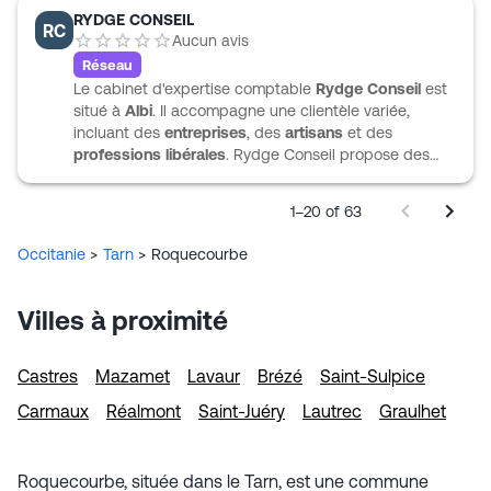
RYDGE CONSEIL
en tenant compte des enjeux patrimoniaux.
RC
Aucun avis
Réseau
Le cabinet d'expertise comptable
Rydge Conseil
est
situé à
Albi
. Il accompagne une clientèle variée,
incluant des
entreprises
, des
artisans
et des
professions libérales
. Rydge Conseil propose des
services en
comptabilité
,
fiscalité
,
gestion
et
conseil
.
Les experts-comptables du cabinet offrent un
1–20 of 63
soutien personnalisé pour assurer une gestion
financière fiable et conforme. L'accompagnement
Occitanie
>
Tarn
>
Roquecourbe
intègre également des conseils en gestion sociale et
des formations adaptées pour renforcer les
compétences des équipes. Rydge Conseil s'engage à
Villes à proximité
répondre aux besoins spécifiques de chaque client.
Castres
Mazamet
Lavaur
Brézé
Saint-Sulpice
Carmaux
Réalmont
Saint-Juéry
Lautrec
Graulhet
Roquecourbe, située dans le Tarn, est une commune