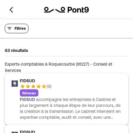
Filtres
63
résultats
Experts-comptables à Roquecourbe (81227) - Conseil et
Services
FIDSUD
(
9
)
Réseau
FIDSUD
accompagne les entreprises à Castres et
plus largement à chaque étape de leur parcours, de
la création à la transmission. Le cabinet intervient en
expertise comptable, audit et conseil, avec une
approche qui couvre aussi la gestion, la finance, le
juridique, le fiscal, le social, les ressources humaines
FIDSUD