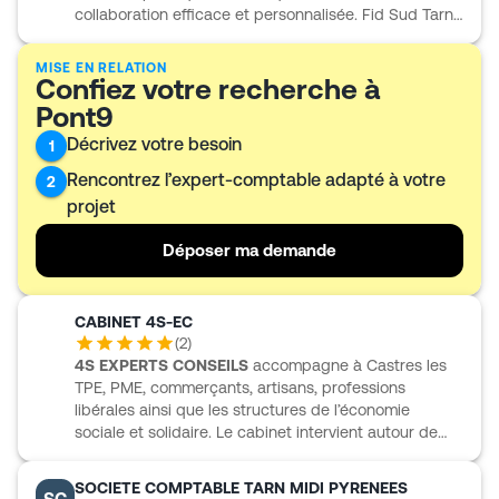
collaboration efficace et personnalisée. Fid Sud Tarn
s'engage à soutenir le tissu économique local,
contribuant ainsi à la dynamique de la région.
MISE EN RELATION
Confiez votre recherche à
Pont9
Décrivez votre besoin
1
Rencontrez l’expert-comptable adapté à votre
2
projet
Déposer ma demande
CABINET 4S-EC
(
2
)
4S EXPERTS CONSEILS
accompagne à Castres les
TPE, PME, commerçants, artisans, professions
libérales ainsi que les structures de l’économie
sociale et solidaire. Le cabinet intervient autour de
quatre expertises complémentaires : conseil,
expertise comptable, social-RH et audit.
SOCIETE COMPTABLE TARN MIDI PYRENEES
SC