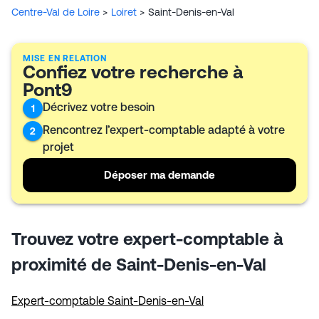
accompagnement personnalisé selon le stade de
Centre-Val de Loire
>
Loiret
>
Saint-Denis-en-Val
développement et les besoins de chacun. L’équipe,
composée de six membres, s’appuie notamment sur
les outils Mon Expert en Gestion et Turbo pour
MISE EN RELATION
structurer le suivi et gagner en efficacité au service
Confiez votre recherche à
des clients.
Pont9
Décrivez votre besoin
1
Rencontrez l’expert-comptable adapté à votre
2
projet
Déposer ma demande
Trouvez votre expert-comptable à
proximité de Saint-Denis-en-Val
Expert-comptable Saint-Denis-en-Val