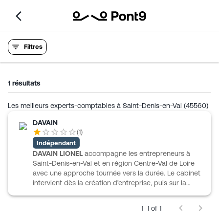
Filtres
1
résultats
Les meilleurs experts-comptables à Saint-Denis-en-Val (45560)
DAVAIN
(
1
)
Indépendant
DAVAIN LIONEL
accompagne les entrepreneurs à
Saint-Denis-en-Val et en région Centre-Val de Loire
avec une approche tournée vers la durée. Le cabinet
intervient dès la création d’entreprise, puis sur la
comptabilité courante, le pilotage de gestion, ainsi
que les volets fiscaux, sociaux et juridiques. Il
1–1 of 1
s’adresse aux créateurs, aux TPE et aux PME, avec un