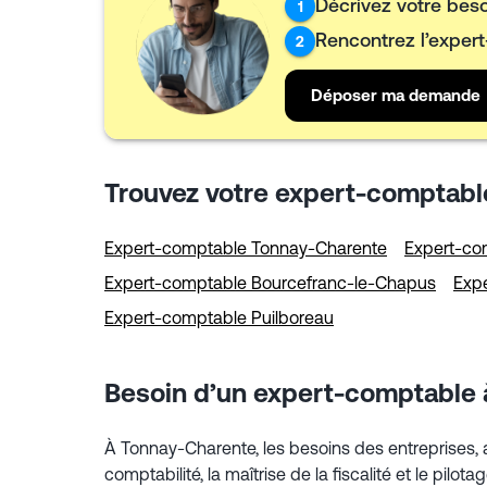
Décrivez votre bes
1
Rencontrez l’exper
2
Déposer ma demande
Trouvez votre expert-comptabl
Expert-comptable Tonnay-Charente
Expert-co
Expert-comptable Bourcefranc-le-Chapus
Exp
Expert-comptable Puilboreau
Besoin d’un expert-comptable 
À Tonnay-Charente, les besoins des entreprises, a
comptabilité, la maîtrise de la fiscalité et le pil