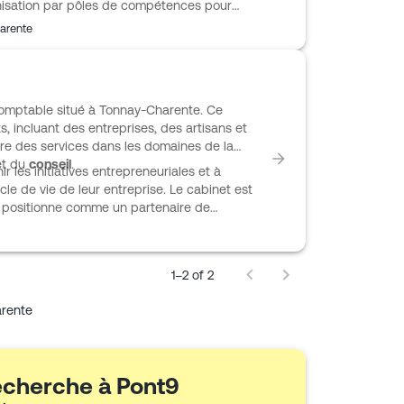
anisation par pôles de compétences pour
s, sociaux et paie, juridiques et fiscaux,
arente
e. L’équipe intervient aussi dans la création
vité et les dossiers d’aide ou de financement.
s digitales et collaboratives pour gagner
comptable situé à Tonnay-Charente. Ce
 incluant des entreprises, des artisans et
ffre des services dans les domaines de la
t du
conseil
.
 les initiatives entrepreneuriales et à
le de vie de leur entreprise. Le cabinet est
se positionne comme un partenaire de
ts professionnels.
1–2 of 2
rente
recherche à Pont9