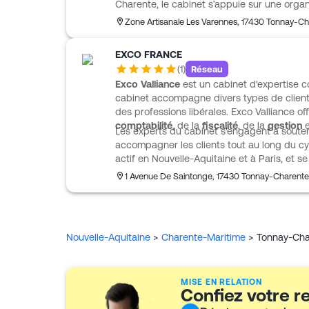
Charente, le cabinet s’appuie sur une org
répondre aux besoins comptables et financier
Zone Artisanale Les Varennes
,
17430
Tonnay-Ch
ainsi qu’aux enjeux de conseil et de stratégi
ou la reprise d’entreprise, le suivi de l’acti
EXCO FRANCE
A3C AND CO propose également des solution
(
1
)
Réseau
en réactivité au quotidien.
Exco Valliance
est un cabinet d'expertise 
cabinet accompagne divers types de clients,
des professions libérales. Exco Valliance o
comptabilité
, de la
fiscalité
, de la
gestion
e
Les experts du cabinet s'engagent à soutenir
accompagner les clients tout au long du cyc
actif en Nouvelle-Aquitaine et à Paris, et 
confiance pour le développement des proje
1 Avenue De Saintonge
,
17430
Tonnay-Charente
Nouvelle-Aquitaine
>
Charente-Maritime
>
Tonnay-Cha
MISE EN RELATION
Confiez votre 