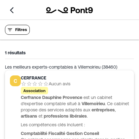
Filtres
1
résultats
Les meilleurs experts-comptables à Villemoirieu (38460)
CERFRANCE
C
Aucun avis
Association
Cerfrance Dauphine Provence
est un cabinet
d'expertise comptable situé à
Villemoirieu
. Ce cabinet
propose des services adaptés aux
entreprises
,
artisans
et
professions libérales
.
Les compétences clés incluent :
Comptabilité
Fiscalité
Gestion
Conseil