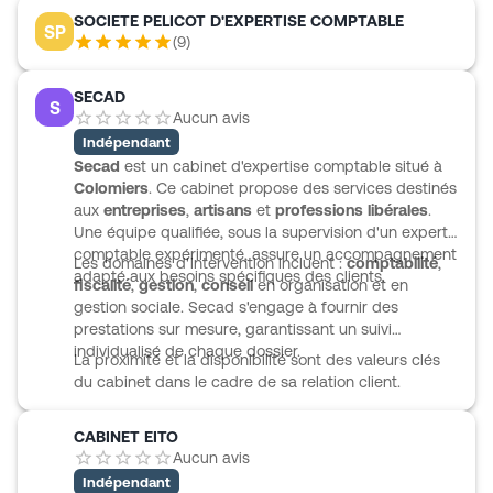
compétences en expertise comptable, commissariat
SOCIETE PELICOT D'EXPERTISE COMPTABLE
SP
aux comptes, fiscalité, paie, assistance juridique et
(
9
)
due diligence. Son accompagnement peut aller
jusqu’à l’externalisation des fonctions comptables et
SECAD
financières. ACSO CONSEILS COLOMIERS intervient
S
Aucun avis
auprès d’activités variées, des industries aux
professions libérales, avec aussi une pratique dédiée
Indépendant
au secteur public et un appui spécifique aux
Secad
est un cabinet d'expertise comptable situé à
entreprises étrangères grâce à une équipe
Colomiers
. Ce cabinet propose des services destinés
quadrilingue.
aux
entreprises
,
artisans
et
professions libérales
.
Une équipe qualifiée, sous la supervision d'un expert-
comptable expérimenté, assure un accompagnement
Les domaines d'intervention incluent :
comptabilité
,
adapté aux besoins spécifiques des clients.
fiscalité
,
gestion
,
conseil
en organisation et en
gestion sociale. Secad s'engage à fournir des
prestations sur mesure, garantissant un suivi
individualisé de chaque dossier.
La proximité et la disponibilité sont des valeurs clés
du cabinet dans le cadre de sa relation client.
CABINET EITO
Aucun avis
Indépendant