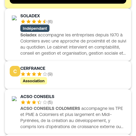
SOLADEX
(
6
)
Indépendant
Soladex
accompagne les entreprises depuis 1970 à
Colomiers avec une approche de proximité et de suivi
au quotidien. Le cabinet intervient en comptabilité,
conseil en gestion et organisation, gestion sociale et
paie, ainsi qu’en audit légal et contractuel. Son
équipe, resserrée autour de l’expert-comptable,
CERFRANCE
C
s’adresse à une clientèle variée composée
(
9
)
notamment de professions libérales, d’artisans, de
Association
commerçants, de TPE, de PME et de sociétés
industrielles, commerciales ou innovantes. Soladex
propose un accompagnement personnalisé formalisé
ACSO CONSEILS
dans une lettre de mission, avec des outils
(
5
)
informatiques pensés pour alléger la gestion de
ACSO CONSEILS COLOMIERS
accompagne les TPE
l’entreprise.
et PME à Colomiers et plus largement en Midi-
Pyrénées, de la création au développement, y
compris lors d’opérations de croissance externe ou
d’ouverture à l’international. Le cabinet réunit des