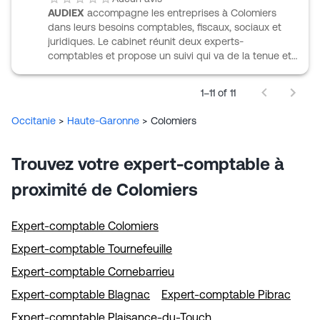
AUDIEX
accompagne les entreprises à Colomiers
dans leurs besoins comptables, fiscaux, sociaux et
juridiques. Le cabinet réunit deux experts-
comptables et propose un suivi qui va de la tenue et
de la révision comptable à l’établissement des
comptes, avec un appui sur la gestion et le pilotage
1–11 of 11
de l’entreprise. AUDIEX intervient aussi en paie,
contrats de travail, procédures de licenciement et
Occitanie
>
Haute-Garonne
>
Colomiers
secrétariat juridique. Le cabinet complète cet
accompagnement par des missions d’audit et de
commissariat aux comptes, ainsi que par des
Trouvez votre expert-comptable à
formations en comptabilité, social et Excel. Une
approche pluridisciplinaire, pensée pour les
proximité de Colomiers
dirigeants.
Expert-comptable Colomiers
Expert-comptable Tournefeuille
Expert-comptable Cornebarrieu
Expert-comptable Blagnac
Expert-comptable Pibrac
Expert-comptable Plaisance-du-Touch