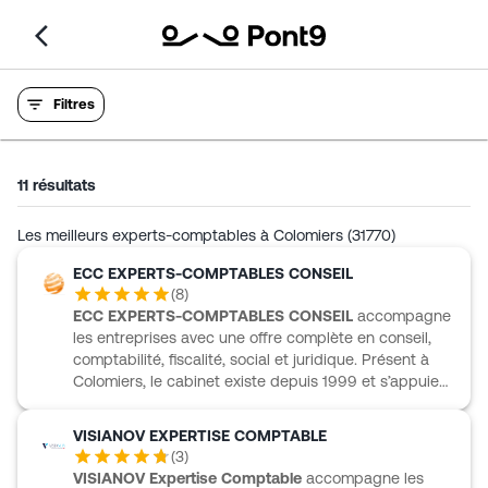
Filtres
11
résultats
Les meilleurs experts-comptables à Colomiers (31770)
ECC EXPERTS-COMPTABLES CONSEIL
(
8
)
ECC EXPERTS-COMPTABLES CONSEIL
accompagne
les entreprises avec une offre complète en conseil,
comptabilité, fiscalité, social et juridique. Présent à
Colomiers, le cabinet existe depuis 1999 et s’appuie
sur une équipe à taille humaine, attachée à la
proximité, à l’écoute et à l’anticipation. Cette
VISIANOV EXPERTISE COMPTABLE
organisation permet de proposer un
(
3
)
accompagnement adapté aux problématiques de
VISIANOV Expertise Comptable
accompagne les