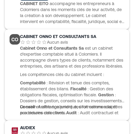
CABINET EITO
accompagne les entrepreneurs à
Colomiers dans les moments clés de leur activité, de
la création à son développement. Le cabinet
intervient en comptabilité, fiscalité, juridique, social et
gestion, avec un suivi régulier pour aider à piloter
l’entreprise au quotidien. Son équipe à taille humaine
CABINET ONNO ET CONSULTANTS SA
CO
réunit une experte-comptable et trois collaboratrices,
Aucun avis
avec un interlocuteur dédié et un accompagnement
Cabinet Onno et Consultants Sa
est un cabinet
personnalisé selon les besoins du projet. CABINET
d'expertise comptable situé à Colomiers. Il
EITO s’adresse notamment aux créateurs, PME,
accompagne divers types de clients, notamment des
professions libérales, associations, commerçants,
entreprises, des artisans et des professions libérales.
artisans, auto-entrepreneurs et clients en LMNP, avec
Les compétences clés du cabinet incluent :
des outils digitaux pour suivre la comptabilité, piloter
la gestion et dématérialiser les documents.
Comptabilité
: Révision et tenue des comptes,
établissement des bilans.
Fiscalité
: Gestion des
obligations fiscales, optimisation fiscale.
Gestion
:
Dossiers de gestion, conseils sur les investissements.
Conseil
Le cabinet offre également des formations adaptées
: Assistance juridique, droit commercial et
procédures collectives.
aux besoins des clients.
Audit
: Audit contractuel et
commissariat aux comptes.
AUDIEX
Aucun avis