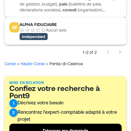
de gestion, budget),
paie
(bulletins de paie,
déclarations sociales),
conseil
(organisation,
décisions d'investissement).
ALPHA FIDUCIAIRE
AF
Aucun avis
Indépendant
1–2 of 2
Corse
>
Haute-Corse
>
Penta-di-Casinca
MISE EN RELATION
Confiez votre recherche à
Pont9
Décrivez votre besoin
1
Rencontrez l’expert-comptable adapté à votre
2
projet
Déposer ma demande