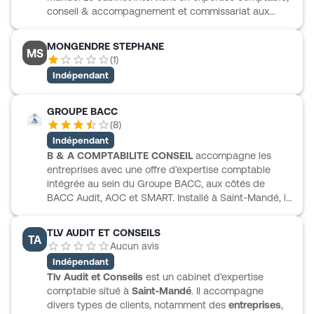
conseil & accompagnement et commissariat aux
comptes, avec une attention portée à la clarté des
échanges et au pilotage de l’activité. Il travaille
MONGENDRE STEPHANE
MS
auprès de TPE, PME et associations, dans des
(
1
)
secteurs variés comme le transport, le bâtiment,
Indépendant
l’informatique, l’ingénierie, l’hôtellerie ou le fret.
Comptabilité, paie, déclarations, assistance juridique,
audit et formation à l’outil QuadraEXPERT s’intègrent
GROUPE BACC
dans un accompagnement concret, pensé pour
(
8
)
faciliter la gestion et soutenir le développement.
Indépendant
B & A COMPTABILITE CONSEIL
accompagne les
entreprises avec une offre d’expertise comptable
intégrée au sein du Groupe BACC, aux côtés de
BACC Audit, AOC et SMART. Installé à Saint-Mandé, le
cabinet propose des expertises comptables dédiées
et des packs pensés pour s’adapter aux besoins des
TLV AUDIT ET CONSEILS
TA
dirigeants. L’accompagnement se prolonge aussi sur
Aucun avis
des sujets concrets de gestion et de financement,
Indépendant
comme le remboursement du PGE, avec l’appui des
Tlv Audit et Conseils
est un cabinet d'expertise
équipes du groupe pour aider à choisir la solution la
comptable situé à
Saint-Mandé
. Il accompagne
plus adaptée. Une approche structurée et
divers types de clients, notamment des
entreprises
,
pragmatique, au service du pilotage et des décisions