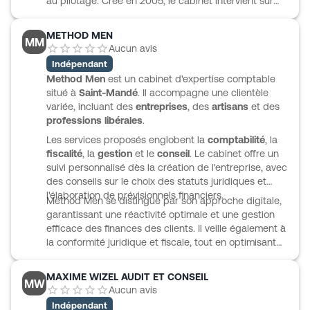
au pilotage. Créé en 2005, le cabinet intervient sur
les missions classiques de comptabilité, révision,
comptes annuels et fiscalité, tout en développant un
METHOD MEN
MM
accompagnement à la création d’entreprise, à
Aucun avis
l’élaboration de business plans, à la recherche de
Indépendant
financements et aux outils de gestion prévisionnelle.
Method Men
est un cabinet d'expertise comptable
Son savoir-faire est également reconnu pour l’accueil
situé à
Saint-Mandé
. Il accompagne une clientèle
d’investisseurs étrangers, l’implantation de sociétés
variée, incluant des
entreprises
, des
artisans
et des
étrangères en France et la valorisation d’entreprises.
professions libérales
.
Le cabinet travaille notamment avec CEGID et les
outils RCA.
Les services proposés englobent la
comptabilité
, la
fiscalité
, la
gestion
et le
conseil
. Le cabinet offre un
suivi personnalisé dès la création de l'entreprise, avec
des conseils sur le choix des statuts juridiques et
l'élaboration de prévisionnels financiers.
Method Men se distingue par son approche digitale,
garantissant une réactivité optimale et une gestion
efficace des finances des clients. Il veille également à
la conformité juridique et fiscale, tout en optimisant
les coûts.
MAXIME WIZEL AUDIT ET CONSEIL
MW
Aucun avis
Indépendant