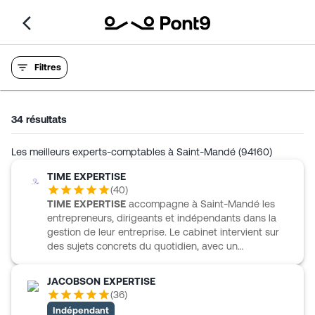
Filtres
34
résultats
Les meilleurs experts-comptables à Saint-Mandé (94160)
TIME EXPERTISE
(
40
)
TIME EXPERTISE
accompagne à Saint-Mandé les
entrepreneurs, dirigeants et indépendants dans la
gestion de leur entreprise. Le cabinet intervient sur
des sujets concrets du quotidien, avec un
accompagnement qui couvre notamment la gestion
administrative et la gestion juridique. À travers ses
JACOBSON EXPERTISE
contenus, TIME EXPERTISE traite des questions utiles
(
36
)
à la vie des entreprises, comme l’obtention d’un
Indépendant