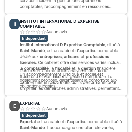
services incluent la gestion des opérations
comptables, l’accompagnement en ressources
humaines, ainsi que l’assistance juridique. Lynec veille
à l’actualisation des réglementations pour assurer la
INSTITUT INTERNATIONAL D EXPERTISE
II
conformité et la sécurité des entreprises.
COMPTABLE
Aucun avis
Indépendant
Institut International D Expertise Comptable
, situé à
Saint-Mandé
, est un cabinet d'expertise comptable
dédié aux
entreprises
,
artisans
et
professions
libérales
. Ce cabinet offre des services variés incluant
la
comptabilité
, la
fiscalité
et la
gestion
financière.
Des experts-comptables analysent les flux de
Un accompagnement juridique et social est
trésorerie et optimisent la gestion comptable. Le
également proposé, garantissant la conformité aux
cabinet met en œuvre des outils performants pour
obligations légales.
simplifier les démarches administratives, permettant
aux clients de se concentrer sur leur activité
principale.
EXPERTAL
E
Aucun avis
Indépendant
Expertal
est un cabinet d'expertise comptable situé à
Saint-Mandé
. Il accompagne une clientèle variée,