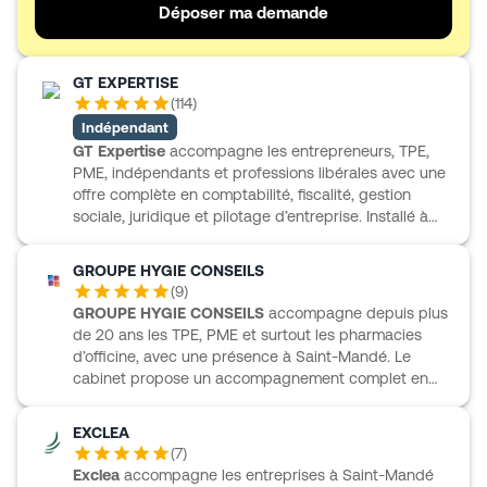
dirigeant dans ses décisions au quotidien.
Déposer ma demande
GT EXPERTISE
(
114
)
Indépendant
GT Expertise
accompagne les entrepreneurs, TPE,
PME, indépendants et professions libérales avec une
offre complète en comptabilité, fiscalité, gestion
sociale, juridique et pilotage d’entreprise. Installé à
Saint-Mandé, le cabinet intervient aussi sur les enjeux
de trésorerie, de rémunération du dirigeant, de
GROUPE HYGIE CONSEILS
stratégie patrimoniale, ainsi qu’en audit et
(
9
)
commissariat aux comptes. L’accompagnement
GROUPE HYGIE CONSEILS
accompagne depuis plus
s’appuie sur des outils digitaux comme Pennylane,
de 20 ans les TPE, PME et surtout les pharmacies
Tiime et Dext pour fluidifier la gestion comptable au
d’officine, avec une présence à Saint-Mandé. Le
quotidien. GT Expertise propose un suivi personnalisé,
cabinet propose un accompagnement complet en
avec des solutions adaptées aux besoins de chaque
comptabilité, fiscalité, gestion, social et suivi
structure et à chaque étape de son développement.
économique, avec une approche pensée pour les
EXCLEA
besoins concrets des dirigeants. Son expertise dans
(
7
)
l’univers officinal se retrouve aussi dans des missions
Exclea
accompagne les entreprises à Saint-Mandé