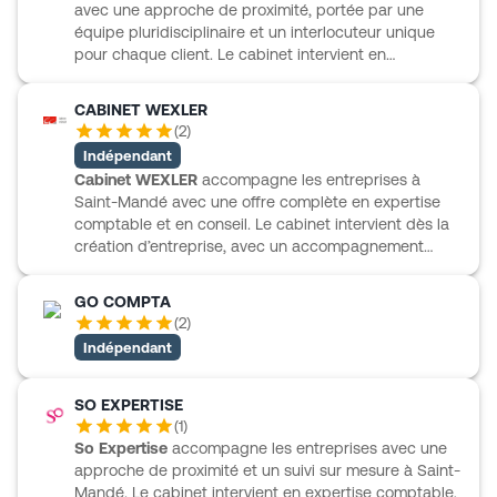
ciblées comme l’analyse des marges ou la vérification
avec une approche de proximité, portée par une
des conditions commerciales. Avec 120
équipe pluridisciplinaire et un interlocuteur unique
collaborateurs spécialisés et plus de 1 000 clients
pour chaque client. Le cabinet intervient en
accompagnés, GROUPE HYGIE CONSEILS s’appuie
comptabilité et fiscalité, en RH et paie, en juridique
sur une organisation structurée, incluant notamment
d’entreprise, ainsi qu’en gestion, finance et pilotage.
CABINET WEXLER
un service social et un département administratif.
Exclea propose aussi un accompagnement sur les
(
2
)
sujets de retraite et de prévoyance. Ses expertises
Indépendant
couvrent plusieurs secteurs, notamment le spectacle,
Cabinet WEXLER
accompagne les entreprises à
le CHR, les services immobiliers, le médical, l’artisanat,
Saint-Mandé avec une offre complète en expertise
le BTP et les services aux entreprises. Des solutions
comptable et en conseil. Le cabinet intervient dès la
digitales permettent également de gérer et suivre
création d’entreprise, avec un accompagnement
l’activité au quotidien.
personnalisé de l’idée à la concrétisation du projet,
puis sur les besoins de comptabilité et de gestion, en
GO COMPTA
tenue comme en révision. Il prend aussi en charge le
(
2
)
social, de la rédaction des contrats de travail aux
Indépendant
bulletins de salaire et aux ruptures, ainsi que le
juridique, la fiscalité et le commissariat aux comptes.
Son accompagnement s’adresse notamment aux
SO EXPERTISE
créateurs, aux cafés-hôtels-restaurants, aux PME-
(
1
)
PMI et aux professions libérales.
So Expertise
accompagne les entreprises avec une
approche de proximité et un suivi sur mesure à Saint-
Mandé. Le cabinet intervient en expertise comptable,