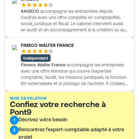
avec un interlocuteur capable de suivre les besoins
(
1
)
du quotidien comme les étapes plus structurantes.
SAGECO
accompagne les entreprises depuis
SOGIRCO met aussi en avant des collaborateurs
Coutras avec une offre complète en comptabilité,
expérimentés, une équipe pluridisciplinaire, un suivi
social, juridique et fiscal. Le cabinet intervient aussi
régulier et une capacité d’intervention rapide, dans
en audit et en accompagnement à la création ou au
une relation de travail claire, disponible et concrète.
développement d’activité, avec un suivi personnalisé
assuré par un collaborateur dédié et un expert-
FIMECO WALTER FRANCE
comptable. SAGECO travaille auprès des PME, PMI,
(
1
)
professions libérales, artisans, commerçants,
Indépendant
associations, ainsi que des acteurs agricoles et
Fimeco Walter France
accompagne les entreprises
viticoles. Cette connaissance du monde viticole et
avec une offre étendue qui couvre l’expertise
agricole s’appuie sur des outils de gestion adaptés,
comptable, l’audit, les missions juridiques, la fonction
notamment pour les prix de revient des récoltes et
RH externalisée et le pilotage de l’activité. À Chalais,
l’élaboration des prévisionnels. Des prestations en
le cabinet s’adresse aussi à des besoins sectoriels
anglais sont également proposées.
bien identifiés, avec des approches dédiées à
MISE EN RELATION
Confiez votre recherche à
l’agriculture, au tourisme, au BTP, à l’hôtellerie-
restauration, à l’immobilier, aux associations, aux
Pont9
professions libérales et aux PME. L’accompagnement
Décrivez votre besoin
1
intègre également des outils de pilotage et des
solutions développées par sa filiale informatique,
Rencontrez l’expert-comptable adapté à votre
2
dans une logique de suivi concret, d’organisation et
projet