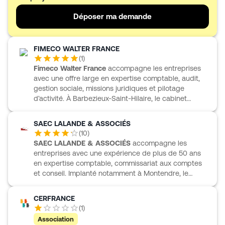
d’appui à la gestion au quotidien.
Déposer ma demande
FIMECO WALTER FRANCE
(
1
)
Fimeco Walter France
accompagne les entreprises
avec une offre large en expertise comptable, audit,
gestion sociale, missions juridiques et pilotage
d’activité. À Barbezieux-Saint-Hilaire, le cabinet
s’adresse à des besoins variés, avec une approche
adaptée aux profils et aux métiers. Les contenus
SAEC LALANDE & ASSOCIÉS
mettent en avant des expertises dédiées à
(
10
)
l’exploitation agricole, aux industries, au tourisme, aux
SAEC LALANDE & ASSOCIÉS
accompagne les
associations, aux professions libérales ainsi qu’aux
entreprises avec une expérience de plus de 50 ans
PME. Fimeco Walter France intervient aussi sur
en expertise comptable, commissariat aux comptes
l’externalisation des fonctions comptables et RH, le
et conseil. Implanté notamment à Montendre, le
contrôle des structures, la fiscalité locale et les enjeux
cabinet s’appuie sur une équipe de professionnels à
liés à la facture électronique, avec des outils
l’écoute, habituée à suivre des dossiers récurrents
CERFRANCE
développés par sa filiale informatique.
selon des rythmes mensuels, trimestriels ou annuels.
(
1
)
Chaque collaborateur prend en charge un
Association
portefeuille de clients composé de PME, PMI et TPE,