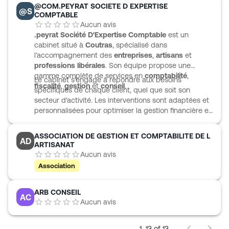
@COM.PEYRAT SOCIETE D EXPERTISE
@S
COMPTABLE
Aucun avis
.peyrat Société D'Expertise Comptable
est un
cabinet situé à
Coutras
, spécialisé dans
l’accompagnement des
entreprises
,
artisans
et
professions libérales
. Son équipe propose une
gamme complète de services en
comptabilité
,
Le cabinet s'engage à répondre aux besoins
fiscalité
,
gestion
et
conseil
.
spécifiques de chaque client, quel que soit son
secteur d'activité. Les interventions sont adaptées et
personnalisées pour optimiser la gestion financière et
administrative des clients, afin de leur permettre de
se concentrer sur leur cœur de métier.
ASSOCIATION DE GESTION ET COMPTABILITE DE L
AD
ARTISANAT
Aucun avis
Association
ARB CONSEIL
AC
Aucun avis
1–13 of 13