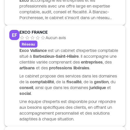
Exco
accompagne les entreprises et les
projets de création, reprise, cession ou acquisition.
professionnels avec une offre large en expertise
L’approche reste profondément humaine, avec des
comptable, audit, conseil et fiscalité. À Blanzac-
équipes à l’écoute, formées en continu et attentives
Porcheresse, le cabinet s’inscrit dans un réseau
aux évolutions économiques, sociales et
structuré, présent en France et à l’international via
technologiques qui impactent la vie des clients.
Kreston International. Les contenus publiés montrent
EXCO FRANCE
EF
un suivi régulier de sujets concrets comme la fiscalité,
Aucun avis
le droit social, la facturation électronique ou encore
Réseau
les évolutions touchant les professionnels libéraux en
Exco Valliance
est un cabinet d'expertise comptable
SEL. Exco propose aussi des missions d’assistance
situé à
Barbezieux-Saint-Hilaire
. Il accompagne une
sur des démarches précises, notamment la
clientèle variée comprenant des
entreprises
, des
déclaration fiscale et le choix du régime adapté. Une
artisans
et des
professions libérales
.
approche utile pour avancer avec des conseils clairs
et opérationnels.
Le cabinet propose des services dans les domaines
de la
comptabilité
, de la
fiscalité
, de la
gestion
, du
conseil
, ainsi que dans les domaines
juridique
et
social
.
Une équipe d'experts est disponible pour répondre
aux besoins spécifiques des clients, en offrant un
accompagnement personnalisé et des solutions
adaptées à chaque situation.